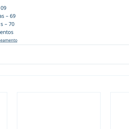
 09
as – 69
s – 70
mentos
neamento