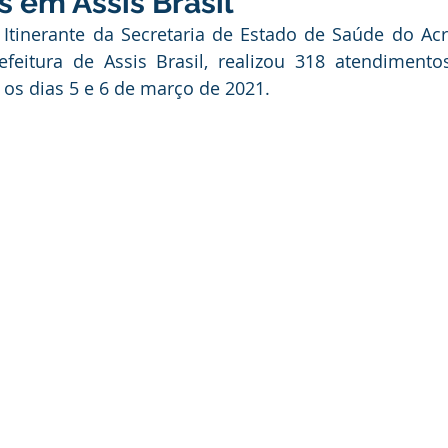
s em Assis Brasil
ducação
Infraestrutura e Obras
Institucional e Governo
tinerante da Secretaria de Estado de Saúde do Acre
feitura de Assis Brasil, realizou 318 atendimento
 os dias 5 e 6 de março de 2021. 
ança Publica
Dengue
No Gabinete
Convênios e Pa
unidade
Convite
Emenda Parlamentar
Licitações
itação
Esporte
Turismo
Secretaria da Mulher