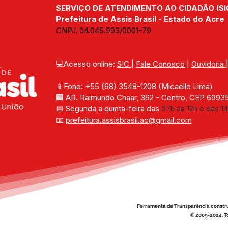
SERVIÇO DE ATENDIMENTO AO CIDADÃO (SI
capa
Prefeitura de Assis Brasil - Estado do Acre
CNPJ. 04.045.993/0001-79
💻Acesso online: 
SIC 
| 
Fale Conosco
 | 
Ouvidoria
📱Fone: +55 (68) 
3548-1208 
(Micaelle Lima)
🏢 
AR. Raimundo Chaar, 362 - Centro, CEP 69935-
📅 Segunda a quinta-feira das 
07h às 12h e das 14
📧 
prefeitura.assisbrasil.ac
@gmail.com
Ferramenta de Transparência constr
© 2009-2024. To