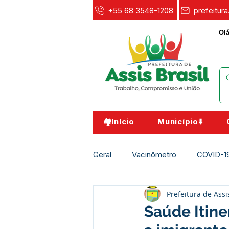
+55 68 3548-1208
prefeitur
Olá
🏘️Início
Município⬇️
Geral
Vacinômetro
COVID-1
Prefeitura de Assi
Agricultura e Meio Ambiente
Saúde Itine