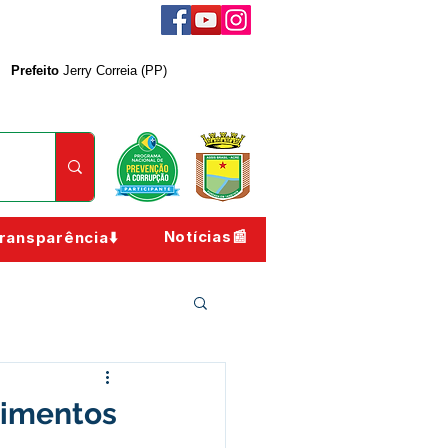
Prefeito
Jerry Correia (PP)
Notícias📰
ransparência⬇️
dimentos