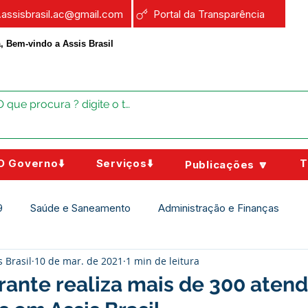
a.assisbrasil.ac@gmail.com
Portal da Transparência
, Bem-vindo a Assis Brasil
O Governo⬇️
Serviços⬇️
T
Publicações 🔽
9
Saúde e Saneamento
Administração e Finanças
s Brasil
10 de mar. de 2021
1 min de leitura
Assistência Social
Campanhas
Datas Comemorativas
rante realiza mais de 300 aten