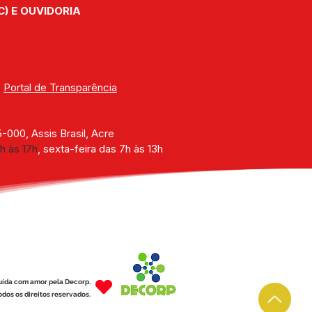
C) E OUVIDORIA
citação profissional
| 
Portal de Transparência
000, Assis Brasil, Acre
h às 17h
, sexta-feira das 7h às 13h
uída com amor pela Decorp.
dos os direitos reservados.