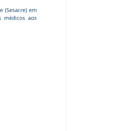
Nota de Pesar
 (Sesacre) em 
s médicos aos 
rcerias
Defesa Civil
Concurso