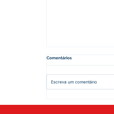
Comentários
Escreva um comentário
Prefeitura de Assis Brasil
conclui ações de vacinação
do Programa Saúde na
Escola