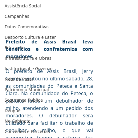
Assistência Social
Campanhas
Datas Comemorativas
Desporto Cultura e Lazer
Prefeito de Assis Brasil leva 
Educação
benefícios e confraterniza com 
moradores
Infraestrutura e Obras
Institucional e Governo
O prefeito de Assis Brasil, Jerry 
Correia, visitou no último sábado, 28, 
Nota de Pesar
as comunidades do Peteca e Santa 
Patrimônio Municipal
Clara. Na comunidade do Peteca, o 
Segurança Publica
prefeito levou um debulhador de 
milho, atendendo a um pedido dos 
Dengue
moradores. O debulhador será 
No Gabinete
utilizado para facilitar o trabalho de 
debulhar o milho, o que vai 
Convênios e Parcerias
economizar tempo e esforço dos 