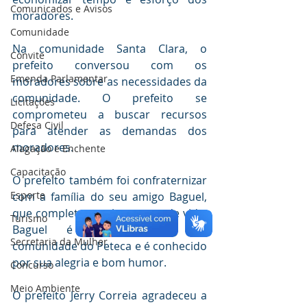
Comunicados e Avisos
moradores.
Comunidade
Na comunidade Santa Clara, o 
Convite
prefeito conversou com os 
Emenda Parlamentar
moradores sobre as necessidades da 
comunidade. O prefeito se 
Licitações
comprometeu a buscar recursos 
Defesa Civil
para atender as demandas dos 
moradores.
Alagação e Enchente
Capacitação
O prefeito também foi confraternizar 
Esporte
com a família do seu amigo Baguel, 
que completou mais um ano de vida. 
Turismo
Baguel é um morador da 
Secretaria da Mulher
comunidade do Peteca e é conhecido 
por sua alegria e bom humor.
Concurso
Meio Ambiente
O prefeito Jerry Correia agradeceu a 