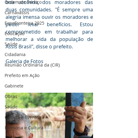
boa acolhida dos moradores das 
Ordem de Serviço
duas comunidades. "É sempre uma 
Carnavassis
alegria imensa ouvir os moradores e 
ExpoFronteira 2025
poder levar benefícios. Estou 
comprometido em trabalhar para 
Educação
melhorar a vida da população de 
Saúde
Assis Brasil", disse o prefeito.
Cidadania
Galeria de Fotos
Reunião Ordinária da (CIR)
Prefeito em Ação
Gabinete
Obras
Saúde
Cultura e Eventos
Memória e Cultura