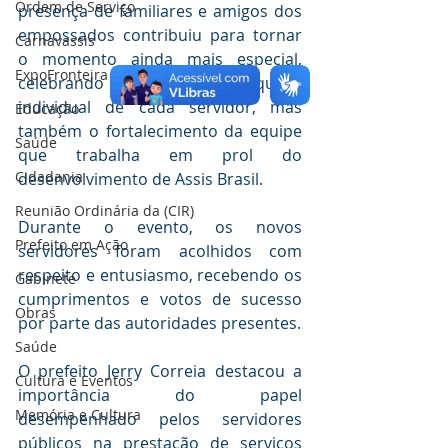
Ordem de Serviço
presença de familiares e amigos dos 
empossados contribuiu para tornar 
Carnavassis
o momento ainda mais especial, 
ExpoFronteira 2025
celebrando não apenas a conquista 
individual de cada servidor, mas 
Educação
também o fortalecimento da equipe 
Saúde
que trabalha em prol do 
Cidadania
desenvolvimento de Assis Brasil.
Reunião Ordinária da (CIR)
Durante o evento, os novos 
Prefeito em Ação
servidores foram acolhidos com 
respeito e entusiasmo, recebendo os 
Gabinete
cumprimentos e votos de sucesso 
Obras
por parte das autoridades presentes. 
Saúde
O prefeito Jerry Correia destacou a 
Cultura e Eventos
importância do papel 
Memória e Cultura
desempenhado pelos servidores 
públicos na prestação de serviços 