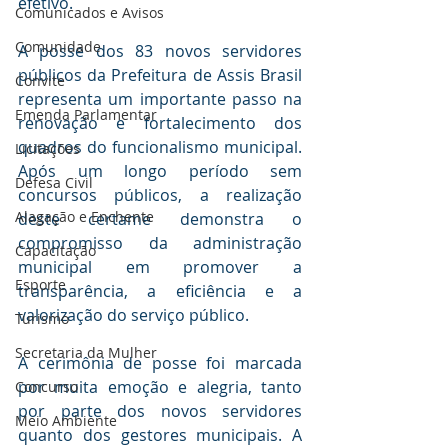
efetivo.
Comunicados e Avisos
Comunidade
A posse dos 83 novos servidores 
públicos da Prefeitura de Assis Brasil 
Convite
representa um importante passo na 
Emenda Parlamentar
renovação e fortalecimento dos 
quadros do funcionalismo municipal. 
Licitações
Após um longo período sem 
Defesa Civil
concursos públicos, a realização 
Alagação e Enchente
deste certame demonstra o 
compromisso da administração 
Capacitação
municipal em promover a 
Esporte
transparência, a eficiência e a 
valorização do serviço público.
Turismo
Secretaria da Mulher
A cerimônia de posse foi marcada 
por muita emoção e alegria, tanto 
Concurso
por parte dos novos servidores 
Meio Ambiente
quanto dos gestores municipais. A 