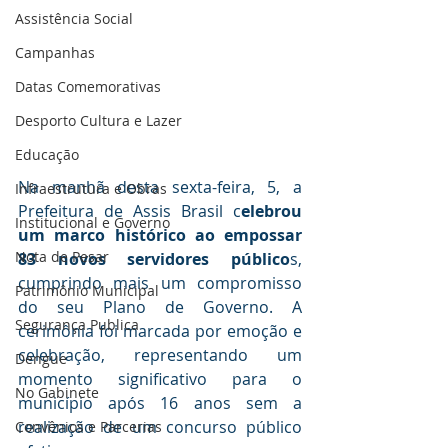
Assistência Social
Campanhas
Datas Comemorativas
Desporto Cultura e Lazer
Educação
Na manhã desta sexta-feira, 5, a 
Infraestrutura e Obras
Prefeitura de Assis Brasil c
elebrou 
Institucional e Governo
um marco histórico ao empossar 
Nota de Pesar
83 novos servidores público
s, 
cumprindo mais um compromisso 
Patrimônio Municipal
do seu Plano de Governo. A 
Segurança Publica
cerimônia foi marcada por emoção e 
celebração, representando um 
Dengue
momento significativo para o 
No Gabinete
município após 16 anos sem a 
realização de um concurso público 
Convênios e Parcerias