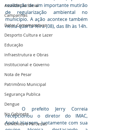
realização de um importante mutirão 
Assistência Social
de regularização ambiental no 
Campanhas
município. A ação acontece também 
Datas Comemorativas
nesta quarta-feira (08), das 8h às 14h.
Desporto Cultura e Lazer
Educação
Infraestrutura e Obras
Institucional e Governo
Nota de Pesar
Patrimônio Municipal
Segurança Publica
Dengue
	O prefeito Jerry Correia 
No Gabinete
recepcionou o diretor do IMAC, 
André Hassem, juntamente com sua 
Convênios e Parcerias
equipe técnica, destacando a 