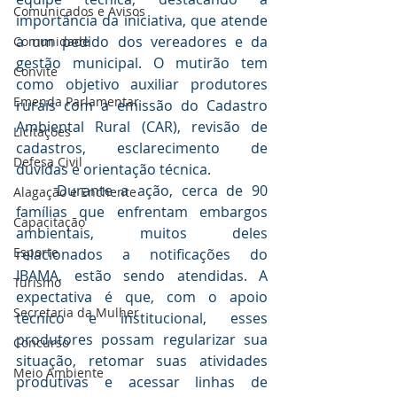
Comunicados e Avisos
importância da iniciativa, que atende 
a um pedido dos vereadores e da 
Comunidade
gestão municipal. O mutirão tem 
Convite
como objetivo auxiliar produtores 
Emenda Parlamentar
rurais com a emissão do Cadastro 
Ambiental Rural (CAR), revisão de 
Licitações
cadastros, esclarecimento de 
Defesa Civil
dúvidas e orientação técnica.
	Durante a ação, cerca de 90 
Alagação e Enchente
famílias que enfrentam embargos 
Capacitação
ambientais, muitos deles 
Esporte
relacionados a notificações do 
IBAMA, estão sendo atendidas. A 
Turismo
expectativa é que, com o apoio 
Secretaria da Mulher
técnico e institucional, esses 
produtores possam regularizar sua 
Concurso
situação, retomar suas atividades 
Meio Ambiente
produtivas e acessar linhas de 