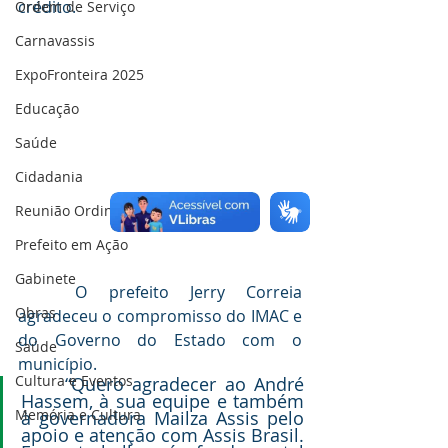
crédito.
Ordem de Serviço
Carnavassis
ExpoFronteira 2025
Educação
Saúde
Cidadania
Reunião Ordinária da (CIR)
Prefeito em Ação
Gabinete
	O prefeito Jerry Correia 
Obras
agradeceu o compromisso do IMAC e 
do Governo do Estado com o 
Saúde
município.
Cultura e Eventos
	“Quero agradecer ao André 
Hassem, à sua equipe e também 
Memória e Cultura
à governadora Mailza Assis pelo 
apoio e atenção com Assis Brasil. 