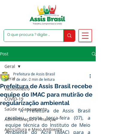
Post
Geral
Prefeitura de Assis Brasil
Geral
7 de abr.
2 min de leitura
Prefeitura de Assis Brasil recebe
Vacinômetro
equipe do IMAC para mutirão de
COVID-19
regularização ambiental
Saúde e Saneamento
	A Prefeitura de Assis Brasil 
recebeu, nesta terça-feira (07), a 
Administração e Finanças
equipe técnica do Instituto de Meio 
Agricultura e Meio Ambiente
Ambiente do Acre (IMAC) para a 