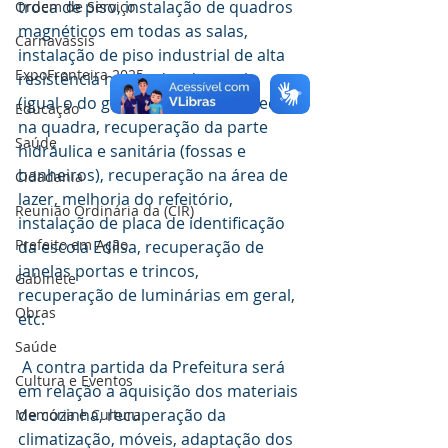
troca de piso, instalação de quadros 
Ordem de Serviço
magnéticos em todas as salas, 
Carnavassis
instalação de piso industrial de alta 
ExpoFronteira 2025
resistência na quadra da escola 
(igual o do ginásio), Refletor de led 
Educação
na quadra, recuperação da parte 
Saúde
hidráulica e sanitária (fossas e 
banheiros), recuperação na área de 
Cidadania
lazer, melhoria do refeitório, 
Reunião Ordinária da (CIR)
instalação de placa de identificação 
Prefeito em Ação
da escola Edilsa, recuperação de 
janelas portas e trincos, 
Gabinete
recuperação de luminárias em geral, 
Obras
etc.
Saúde
 A contra partida da Prefeitura será 
Cultura e Eventos
em relação a aquisição dos materiais 
de cozinha, recuperação da 
Memória e Cultura
climatização, móveis, adaptação dos 