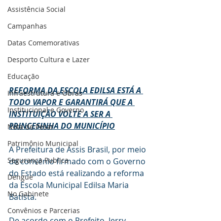
Assistência Social
Campanhas
Datas Comemorativas
Desporto Cultura e Lazer
Educação
REFORMA DA ESCOLA EDILSA ESTÁ A 
Infraestrutura e Obras
TODO VAPOR E GARANTIRÁ QUE A 
Institucional e Governo
INSTITUIÇÃO VOLTE A SER A 
PRINCESINHA DO MUNICÍPIO
Nota de Pesar
Patrimônio Municipal
A Prefeitura de Assis Brasil, por meio 
Segurança Publica
de convênio firmado com o Governo 
do Estado está realizando a reforma 
Dengue
da Escola Municipal Edilsa Maria 
No Gabinete
Batista.
Convênios e Parcerias
De acordo com o Prefeito, Jerry 