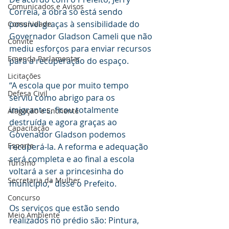
Comunicados e Avisos
Correia, a obra só está sendo 
possível graças à sensibilidade do 
Comunidade
Governador Gladson Cameli que não 
Convite
mediu esforços para enviar recursos 
Emenda Parlamentar
para a recuperação do espaço.
Licitações
“A escola que por muito tempo 
Defesa Civil
serviu como abrigo para os 
imigrantes, ficou totalmente 
Alagação e Enchente
destruída e agora graças ao 
Capacitação
Govenador Gladson podemos 
Esporte
recuperá-la. A reforma e adequação 
será completa e ao final a escola 
Turismo
voltará a ser a princesinha do 
Secretaria da Mulher
município,” disse o Prefeito.
Concurso
Os serviços que estão sendo 
Meio Ambiente
realizados no prédio são: Pintura, 