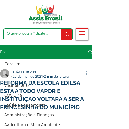
Post
Geral
antoniaheloise
Geral
27 de mai. de 2021
2 min de leitura
REFORMA DA ESCOLA EDILSA
Vacinômetro
ESTÁ A TODO VAPOR E
COVID-19
INSTITUIÇÃO VOLTARÁ A SER A
Saúde e Saneamento
PRINCESINHA DO MUNICÍPIO
Administração e Finanças
Agricultura e Meio Ambiente