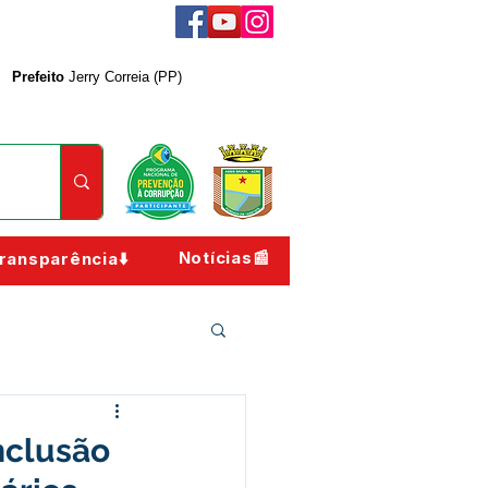
Prefeito
Jerry Correia (PP)
Notícias📰
ransparência⬇️
nclusão