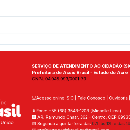
CONQUISTA HISTÓRICA:
Assi
PREFEITURA DE ASSIS
do G
BRASIL RECEBE TÍTULO
fort
DEFINITIVO DA ÁREA DO
Assi
SERVIÇO DE ATENDIMENTO AO CIDADÃO (SI
KM 02 E AVANÇA NA
REGULARIZAÇÃO
Prefeitura de Assis Brasil - Estado do Acre
FUNDIÁRIA
CNPJ. 04.045.993/0001-79
💻Acesso online: 
SIC 
| 
Fale Conosco
 | 
Ouvidoria
📱Fone: +55 (68) 
3548-1208 
(Micaelle Lima)
🏢 
AR. Raimundo Chaar, 362 - Centro, CEP 69935-
📅 Segunda a quinta-feira das 
07h às 12h e das 14
📧 
prefeitura.assisbrasil.ac
@gmail.com