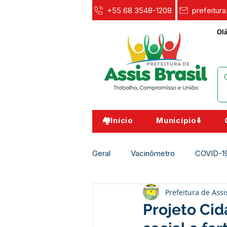
+55 68 3548-1208
prefeitur
Olá
🏘️Início
Município⬇️
Geral
Vacinômetro
COVID-1
Prefeitura de Assi
Agricultura e Meio Ambiente
Projeto Cid