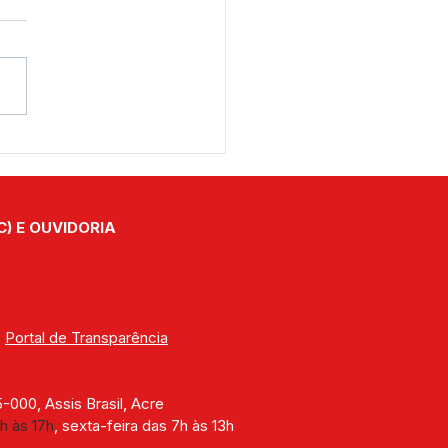
s Brasil recebe veículo
overno Federal para
alecer os serviços da
stência Social
C) E OUVIDORIA
| 
Portal de Transparência
000, Assis Brasil, Acre
h às 17h
, sexta-feira das 7h às 13h