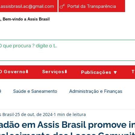
a.assisbrasil.ac@gmail.com
Portal da Transparência
, Bem-vindo a Assis Brasil
O Governo⬇️
Serviços⬇️
T
Publicações 🔽
9
Saúde e Saneamento
Administração e Finanças
s Brasil
25 de out. de 2024
1 min de leitura
Assistência Social
Campanhas
Datas Comemorativas
adão em Assis Brasil promove i