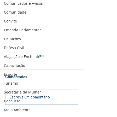
Comunicados e Avisos
Comunidade
Convite
Emenda Parlamentar
Licitações
Defesa Civil
Alagação e Enchente
Capacitação
Esporte
Comentários
Turismo
Secretaria da Mulher
Prefeitura de Assis
Profissionais da
Escreva um comentário
Concurso
Brasil fortalece diálogo
Educação de As
com produtores rurais
Brasil são pre
Meio Ambiente
para ampliar compra da
concurso nacio