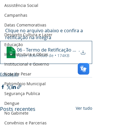
Assistência Social
Campanhas
Datas Comemorativas
Clique no arquivo abaixo e confira a 
Desporto Cultura e Lazer
retificação na íntegra
Educação
06 - Termo de Retificação 02 do Edital P
.
Infraestrutura e Obras
Fazer download de • 174KB
Institucional e Governo
Nota de Pesar
Educação
Patrimônio Municipal
Segurança Publica
Dengue
Posts recentes
Ver tudo
No Gabinete
Convênios e Parcerias