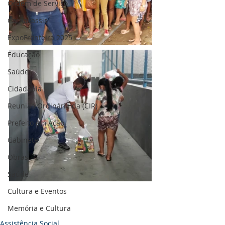
Ordem de Serviço
Carnavassis
ExpoFronteira 2025
Educação
Saúde
Cidadania
Reunião Ordinária da (CIR)
Prefeito em Ação
Gabinete
Obras
Saúde
Cultura e Eventos
Memória e Cultura
Assistência Social