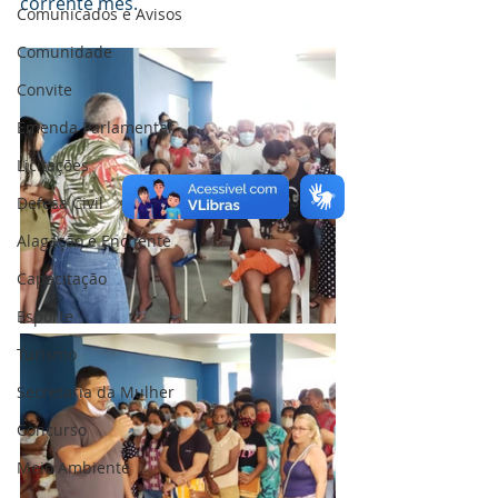
corrente mês.
Comunicados e Avisos
Comunidade
Convite
Emenda Parlamentar
Licitações
Defesa Civil
Alagação e Enchente
Capacitação
Esporte
Turismo
Secretaria da Mulher
Concurso
Meio Ambiente