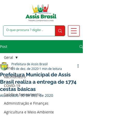
Post
Geral
Prefeitura de Assis Brasil
Geral
29 de dez. de 2020
1 min de leitura
Prefeitura Municipal de Assis
Vacinômetro
Brasil realiza a entrega de 1774
COVID-19
cestas básicas
Saúde e Saneamento
Atualizado:
30 de dez. de 2020
Administração e Finanças
Agricultura e Meio Ambiente