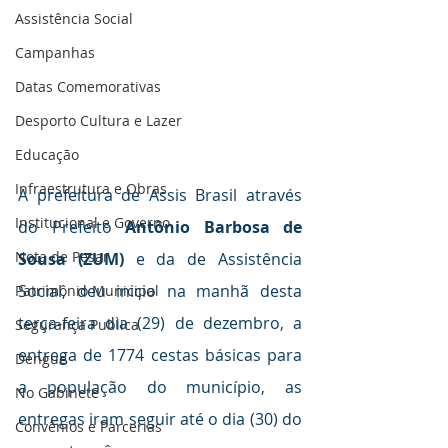
Assistência Social
Campanhas
Datas Comemorativas
Desporto Cultura e Lazer
Educação
Infraestrutura e Obras
A prefeitura de Assis Brasil através 
Institucional e Governo
do Prefeito
 Antônio Barbosa de 
Nota de Pesar
Sousa (ZUM)
 e da de Assistência 
Social, deu inicio na manhã desta 
Patrimônio Municipal
terça-feira dia (29) de dezembro, a 
Segurança Publica
entrega de 1774 cestas básicas para 
Dengue
a população do município, as 
No Gabinete
entregas iram seguir até o dia (30) do 
Convênios e Parcerias