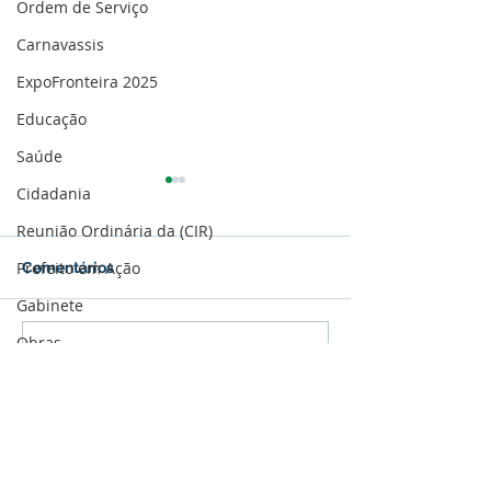
Ordem de Serviço
Carnavassis
ExpoFronteira 2025
Educação
Saúde
Cidadania
Reunião Ordinária da (CIR)
Prefeito em Ação
Comentários
Gabinete
Obras
Parabéns, Acre! 64 anos
12 de junho: Fel
Escreva um comentário
de conquistas e
dos Namorados
Saúde
esperança
Cultura e Eventos
Memória e Cultura