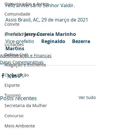
Comunicados e Avisos
Feliz aniversário Senhor Valdir. 
Comunidade
Assis Brasil, AC, 29 de março de 2021
Convite
Prefeito 
Jerry Correia Marinho
Emenda Parlamentar
Vice-prefeito 
Reginaldo Bezerra 
Licitações
Martins
Defesa Civil
Administração e Finanças
Datas Comemorativas
Alagação e Enchente
Capacitação
Esporte
Turismo
Posts recentes
Ver tudo
Secretaria da Mulher
Concurso
Meio Ambiente