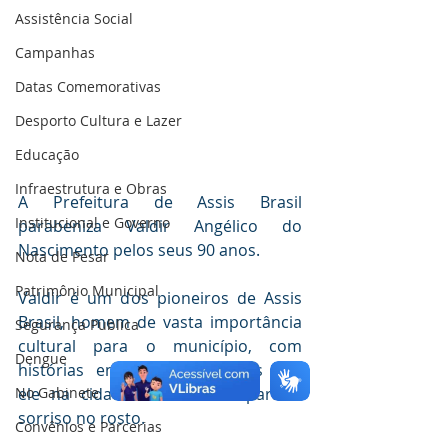
Assistência Social
Campanhas
Datas Comemorativas
Desporto Cultura e Lazer
Educação
Infraestrutura e Obras
A Prefeitura de Assis Brasil 
Institucional e Governo
parabeniza Valdir Angélico do 
Nascimento pelos seus 90 anos.
Nota de Pesar
Patrimônio Municipal
Valdir é um dos pioneiros de Assis 
Brasil, homem de vasta importância 
Segurança Publica
cultural para o município, com 
Dengue
histórias encantadoras vividas por 
No Gabinete
ele na cidade e seu incomparável 
sorriso no rosto. 
Convênios e Parcerias