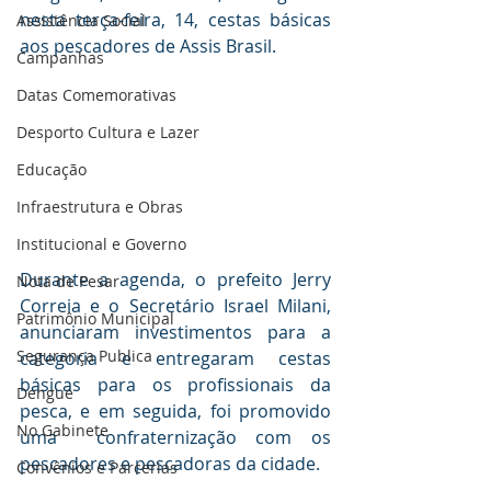
nesta terça-feira, 14, cestas básicas 
Assistência Social
aos pescadores de Assis Brasil.
Campanhas
Datas Comemorativas
Desporto Cultura e Lazer
Educação
Infraestrutura e Obras
Institucional e Governo
Durante a agenda, o prefeito Jerry 
Nota de Pesar
Correia e o Secretário Israel Milani, 
Patrimônio Municipal
anunciaram investimentos para a 
Segurança Publica
categoria e entregaram cestas 
básicas para os profissionais da 
Dengue
pesca, e em seguida, foi promovido 
No Gabinete
uma  confraternização com os 
pescadores e pescadoras da cidade.
Convênios e Parcerias