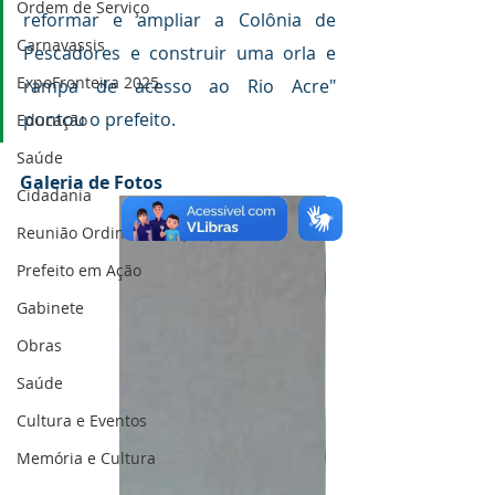
Ordem de Serviço
reformar e ampliar a Colônia de 
Carnavassis
Pescadores e construir uma orla e 
ExpoFronteira 2025
rampa de acesso ao Rio Acre" 
pontou o prefeito.
Educação
Saúde
Galeria de Fotos
Cidadania
Reunião Ordinária da (CIR)
Prefeito em Ação
Gabinete
Obras
Saúde
Cultura e Eventos
Memória e Cultura