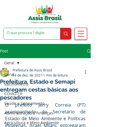
Post
Geral
Prefeitura de Assis Brasil
Geral
14 de dez. de 2021
1 min de leitura
Prefeitura, Estado e Semapi
Vacinômetro
entregam cestas básicas aos
COVID-19
pescadores
Saúde e Saneamento
O prefeito Jerry Correia (PT) 
acompanhado do Secretário de 
Administração e Finanças
Estado de Meio Ambiente e Políticas 
Agricultura e Meio Ambiente
Indígenas, Israel Milani, entregaram 