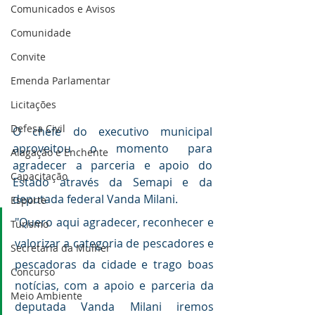
Comunicados e Avisos
Comunidade
Convite
Emenda Parlamentar
Licitações
Defesa Civil
O chefe do executivo municipal 
aproveitou o momento para 
Alagação e Enchente
agradecer a parceria e apoio do 
Capacitação
Estado através da Semapi e da 
deputada federal Vanda Milani. 
Esporte
"Quero aqui agradecer, reconhecer e 
Turismo
valorizar a categoria de pescadores e 
Secretaria da Mulher
pescadoras da cidade e trago boas 
Concurso
notícias, com a apoio e parceria da 
Meio Ambiente
deputada Vanda Milani iremos 