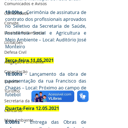
Comunicados e Avisos
19:00hs - 
Cerimônia de assinatura de 
Comunidade
contrato dos profissionais aprovados 
Convite
no Seletivo da Secretaria de Saúde, 
Assistência Social e Agricultura e 
Emenda Parlamentar
Meio Ambiente – Local: Auditório José 
Licitações
Monteiro
Defesa Civil
Terça-feira 11.05.2021
Alagação e Enchente
Capacitação
16:00hs
 - Lançamento da obra de 
pavimentação da rua Francisco das 
Esporte
Chagas – Local: Próximo ao campo de 
Turismo
futebol
Secretaria da Mulher
Quarta-Feira 12.05.2021
Concurso
Meio Ambiente
8:00hs - 
Entrega das Obras de 