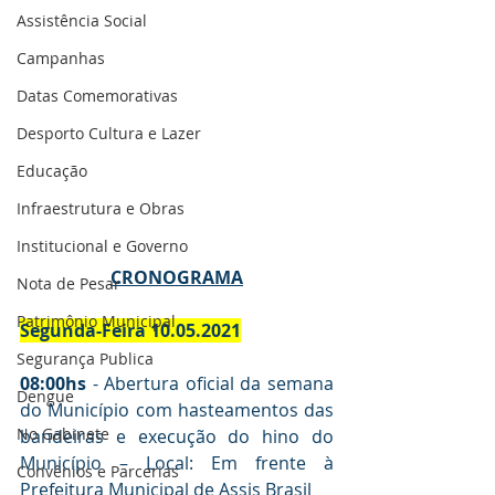
Assistência Social
Campanhas
Datas Comemorativas
Desporto Cultura e Lazer
Educação
Infraestrutura e Obras
Institucional e Governo
CRONOGRAMA
Nota de Pesar
Patrimônio Municipal
Segunda-Feira 10.05.2021
Segurança Publica
08:00hs
 - Abertura oficial da semana 
Dengue
do Município com hasteamentos das 
No Gabinete
bandeiras e execução do hino do 
Município – Local: Em frente à 
Convênios e Parcerias
Prefeitura Municipal de Assis Brasil