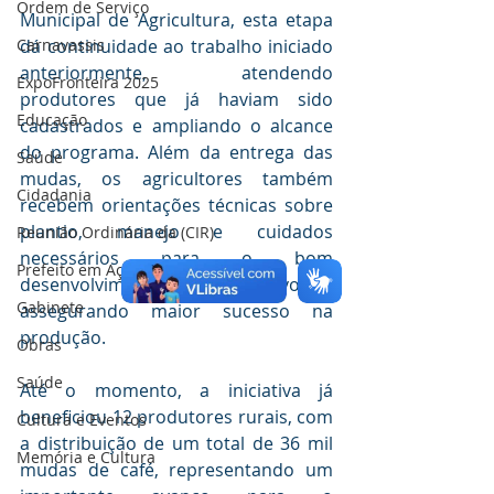
Ordem de Serviço
Municipal de Agricultura, esta etapa 
Carnavassis
dá continuidade ao trabalho iniciado 
anteriormente, atendendo 
ExpoFronteira 2025
produtores que já haviam sido 
Educação
cadastrados e ampliando o alcance 
do programa. Além da entrega das 
Saúde
mudas, os agricultores também 
Cidadania
recebem orientações técnicas sobre 
plantio, manejo e cuidados 
Reunião Ordinária da (CIR)
necessários para o bom 
Prefeito em Ação
desenvolvimento da lavoura, 
Gabinete
assegurando maior sucesso na 
produção.
Obras
Saúde
Até o momento, a iniciativa já 
beneficiou 12 produtores rurais, com 
Cultura e Eventos
a distribuição de um total de 36 mil 
Memória e Cultura
mudas de café, representando um 