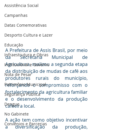
Assistência Social
Campanhas
Datas Comemorativas
Desporto Cultura e Lazer
Educação
A Prefeitura de Assis Brasil, por meio 
Infraestrutura e Obras
da Secretaria Municipal de 
Agricultura, realizou a segunda etapa 
Institucional e Governo
da distribuição de mudas de café aos 
Nota de Pesar
produtores rurais do município, 
Patrimônio Municipal
reforçando o compromisso com o 
fortalecimento da agricultura familiar 
Segurança Publica
e o desenvolvimento da produção 
Dengue
cafeeira local.
No Gabinete
A ação tem como objetivo incentivar 
Convênios e Parcerias
a diversificação da produção, 