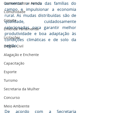
aumentar a renda das famílias do 
Comunicados e Avisos
campo e impulsionar a economia 
Comunidade
rural. As mudas distribuídas são de 
Convite
qualidade, cuidadosamente 
selecionadas para garantir melhor 
Emenda Parlamentar
produtividade e boa adaptação às 
Licitações
condições climáticas e de solo da 
região.
Defesa Civil
Alagação e Enchente
Capacitação
Esporte
Turismo
Secretaria da Mulher
Concurso
Meio Ambiente
De acordo com a Secretaria 