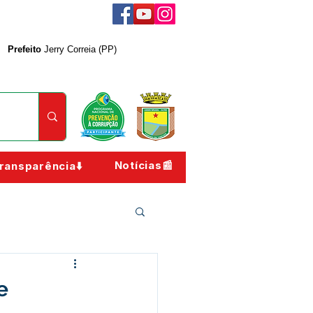
Prefeito
Jerry Correia (PP)
Notícias📰
ransparência⬇️
e