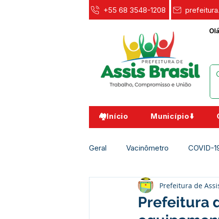
+55 68 3548-1208
prefeitur
Olá
🏘️Início
Município⬇️
Geral
Vacinômetro
COVID-1
Prefeitura de Assi
Agricultura e Meio Ambiente
Prefeitura 