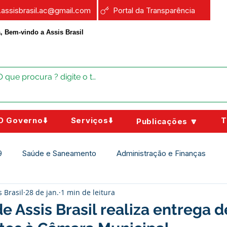
a.assisbrasil.ac@gmail.com
Portal da Transparência
, Bem-vindo a Assis Brasil
O Governo⬇️
Serviços⬇️
T
Publicações 🔽
9
Saúde e Saneamento
Administração e Finanças
s Brasil
28 de jan.
1 min de leitura
Assistência Social
Campanhas
Datas Comemorativas
de Assis Brasil realiza entrega d