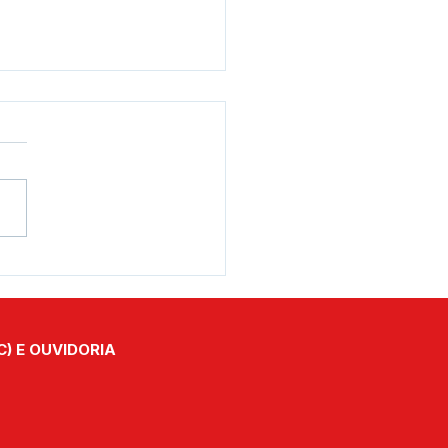
eitura de Assis Brasil
ue avançando com
trução de tanques e
es para incentivar a
C) E OUVIDORIA
icultura