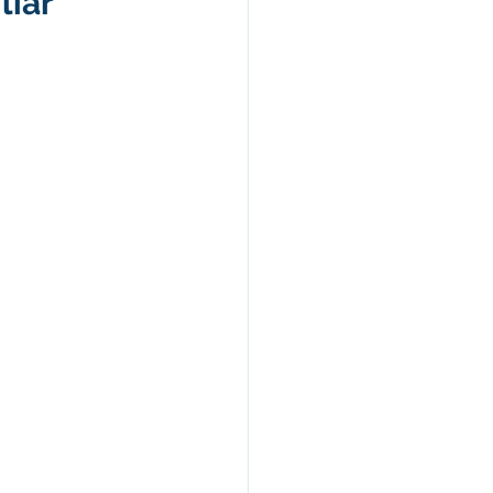
liar
Nota de Pesar
rcerias
Defesa Civil
Concurso