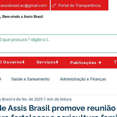
a.assisbrasil.ac@gmail.com
Portal da Transparência
, Bem-vindo a Assis Brasil
O Governo⬇️
Serviços⬇️
T
Publicações 🔽
9
Saúde e Saneamento
Administração e Finanças
s Brasil
4 de fev. de 2025
1 min de leitura
Assistência Social
Campanhas
Datas Comemorativas
de Assis Brasil promove reuniã