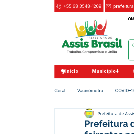
+55 68 3548-1208
prefeitur
Olá
🏘️Início
Município⬇️
Geral
Vacinômetro
COVID-1
Prefeitura de Assi
Agricultura e Meio Ambiente
Prefeitura 