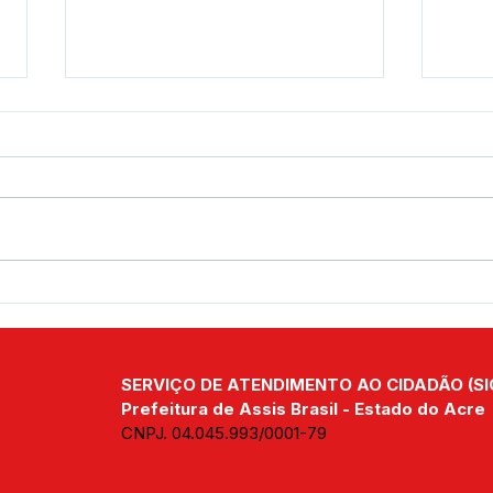
Prefeito Jerry Correia visita
Pref
produtor pioneiro do café
seg
em Assis Brasil e destaca
cons
avanço da cultura no
açud
SERVIÇO DE ATENDIMENTO AO CIDADÃO (SI
município
pisc
Prefeitura de Assis Brasil - Estado do Acre
CNPJ. 04.045.993/0001-79