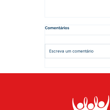
Comentários
Escreva um comentário
Prefeito Jerry Correia
acompanha construção de
tanques e açudes para
fortalecer a produção rural