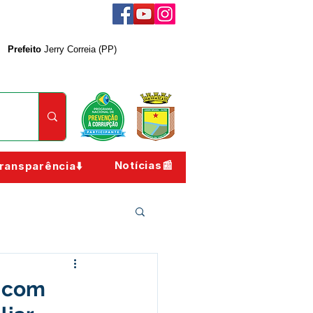
Prefeito
Jerry Correia (PP)
Notícias📰
ransparência⬇️
o com