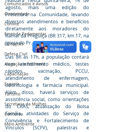
realizará nesta quinta-feira, 14 de 
Comunicados e Avisos
agosto, mais uma edição do 
Comunidade
Prefeitura na Comunidade, levando 
diversos atendimentos e benefícios 
Convite
diretamente aos moradores do 
Emenda Parlamentar
Ramal da Preguiça (BR 317, km 17, na 
Igreja do Pr. Janderson).
Licitações
Defesa Civil
Das 8h às 17h, a população contará 
com atendimento médico, testes 
Alagação e Enchente
rápidos, vacinação, PCCU, 
Capacitação
atendimento de enfermagem, 
Esporte
odontologia e farmácia municipal. 
Além disso, haverá serviços de 
Turismo
assistência social, como orientações 
Secretaria da Mulher
do CRAS, atualização do Bolsa 
Família, atividades do Serviço de 
Concurso
Convivência e Fortalecimento de 
Meio Ambiente
Vínculos (SCFV), palestras e 