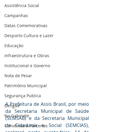
Assistência Social
Campanhas
Datas Comemorativas
Desporto Cultura e Lazer
Educação
Infraestrutura e Obras
Institucional e Governo
Nota de Pesar
Patrimônio Municipal
Segurança Publica
A Prefeitura de Assis Brasil, por meio 
Dengue
da Secretaria Municipal de Saúde 
No Gabinete
(SEMSAB) e da Secretaria Municipal 
de Cidadania e Social (SEMCIAS), 
Convênios e Parcerias