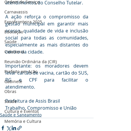
Ordem de Serviço
atendimentos do Conselho Tutelar.
Carnavassis
A ação reforça o compromisso da 
ExpoFronteira 2025
gestão municipal em garantir mais 
acesso, qualidade de vida e inclusão 
Educação
social para todas as comunidades, 
Saúde
especialmente as mais distantes do 
centro da cidade.
Cidadania
Reunião Ordinária da (CIR)
Importante: os moradores devem 
Prefeito em Ação
levar cartão de vacina, cartão do SUS, 
RG e CPF para facilitar o 
Gabinete
atendimento.
Obras
Prefeitura de Assis Brasil
Saúde
Trabalho, Compromisso e União
Cultura e Eventos
Saúde e Saneamento
Memória e Cultura