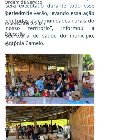
Ordem de Serviço
será executado durante todo esse 
período de verão, levando essa ação 
Carnavassis
em todas as comunidades rurais do 
ExpoFronteira 2025
nosso território”, informou a 
Educação
secretária de saúde do município, 
Antônia Camelo.
Saúde
Cidadania
Reunião Ordinária da (CIR)
Prefeito em Ação
Gabinete
Obras
Saúde
Cultura e Eventos
Memória e Cultura