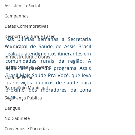
Assistência Social
Campanhas
Datas Comemorativas
Desporto Cultura e Lazer
Nas últimas semanas a Secretaria 
Municipal de Saúde de Assis Brasil 
Educação
realizou atendimentos itinerantes em 
Infraestrutura e Obras
comunidades rurais da região. A 
Institucional e Governo
ação faz parte do programa Assis 
Brasil Mais Saúde Pra Você, que leva 
Nota de Pesar
os serviços públicos de saúde para 
Patrimônio Municipal
próximo dos moradores da zona 
rural.
Segurança Publica
Dengue
No Gabinete
Convênios e Parcerias