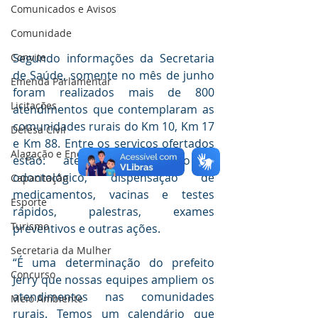
Comunicados e Avisos
Comunidade
Segundo informações da Secretaria 
Convite
de Saúde, somente no mês de junho 
Emenda Parlamentar
foram realizados mais de 800 
Licitações
atendimentos que contemplaram as 
comunidades rurais do Km 10, Km 17 
Defesa Civil
e Km 88. Entre os serviços ofertados 
Alagação e Enchente
estão: atendimento médico e 
odontológico, dispensação de 
Capacitação
medicamentos, vacinas e testes 
Esporte
rápidos, palestras, exames 
Turismo
preventivos e outras ações.
Secretaria da Mulher
“É uma determinação do prefeito 
Concurso
Jerry que nossas equipes ampliem os 
atendimentos nas comunidades 
Meio Ambiente
rurais. Temos um calendário que 