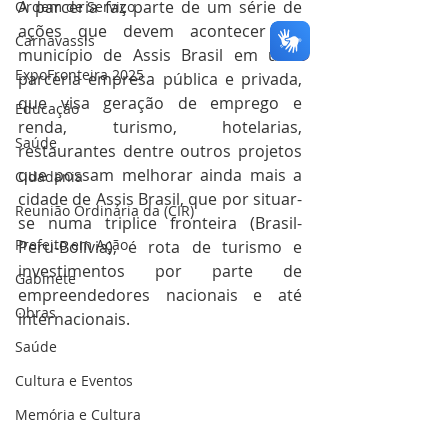
A parceria faz parte de um série de 
Ordem de Serviço
ações que devem acontecer no 
Carnavassis
município de Assis Brasil em uma 
ExpoFronteira 2025
parceria empresa pública e privada, 
que visa geração de emprego e 
Educação
renda, turismo, hotelarias, 
Saúde
restaurantes dentre outros projetos 
que possam melhorar ainda mais a 
Cidadania
cidade de Assis Brasil, que por situar-
Reunião Ordinária da (CIR)
se numa triplice fronteira (Brasil-
Prefeito em Ação
Peru-Bolívia), é rota de turismo e 
investimentos por parte de 
Gabinete
empreendedores nacionais e até 
Obras
internacionais.  
Saúde
Cultura e Eventos
Memória e Cultura