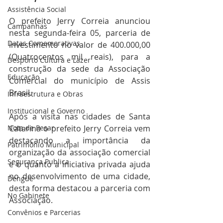
Assistência Social
O prefeito Jerry Correia anunciou 
Campanhas
nesta segunda-feira 05, parceria de 
Datas Comemorativas
investimento no valor de 400.000,00 
(Quatrocentos mil reais), para a 
Desporto Cultura e Lazer
construção da sede da Associação 
Educação
Comercial do município de Assis 
Brasil.  
Infraestrutura e Obras
Institucional e Governo
Após a visita nas cidades de Santa 
Nota de Pesar
Catarina o prefeito Jerry Correia vem 
destacando a importância da 
Patrimônio Municipal
organização da associação comercial 
Segurança Publica
e o quanto a iniciativa privada ajuda 
no desenvolvimento de uma cidade, 
Dengue
desta forma destacou a parceria com 
No Gabinete
Associação.  
Convênios e Parcerias