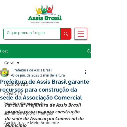
Post
Geral
Prefeitura de Assis Brasil
Geral
6 de jun. de 2023
2 min de leitura
Prefeitura de Assis Brasil garante
Vacinômetro
recursos para construção da
COVID-19
sede da Associação Comercial
Saúde e Saneamento
Parceria: Prefeitura de Assis Brasil 
garante recursos para construção 
Administração e Finanças
da sede da Associação Comercial do 
Agricultura e Meio Ambiente
Município