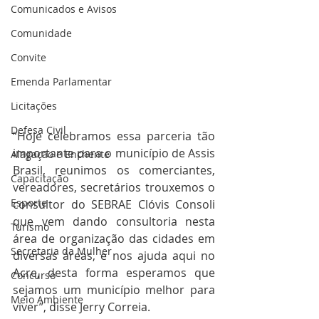
Comunicados e Avisos
Comunidade
Convite
Emenda Parlamentar
Licitações
Defesa Civil
“Hoje celebramos essa parceria tão 
importante para o município de Assis 
Alagação e Enchente
Brasil, reunimos os comerciantes, 
Capacitação
vereadores, secretários trouxemos o 
Esporte
consultor do SEBRAE Clóvis Consoli 
que vem dando consultoria nesta 
Turismo
área de organização das cidades em 
Secretaria da Mulher
diversas áreas, e nos ajuda aqui no 
Acre, desta forma esperamos que 
Concurso
sejamos um município melhor para 
Meio Ambiente
viver”, disse Jerry Correia.  