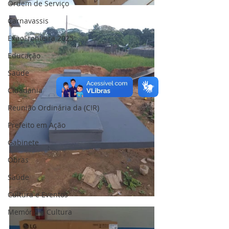
Ordem de Serviço
Carnavassis
ExpoFronteira 2025
Educação
Saúde
Cidadania
Reunião Ordinária da (CIR)
Prefeito em Ação
Gabinete
Obras
Saúde
Cultura e Eventos
Memória e Cultura