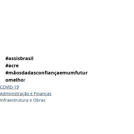
#assisbrasil
#acre
#mãosdadasconfiançaemumfutur
omelho
r
COVID-19
Administração e Finanças
Infraestrutura e Obras