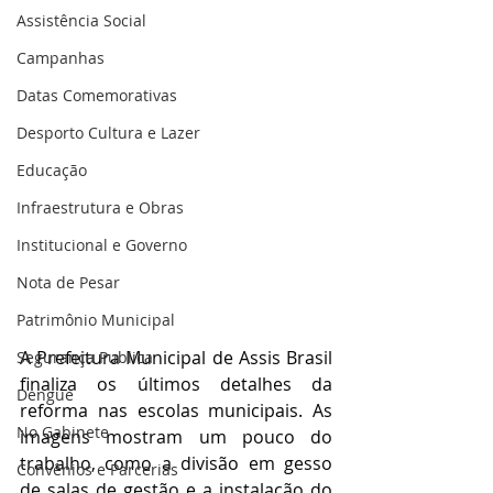
Assistência Social
Campanhas
Datas Comemorativas
Desporto Cultura e Lazer
Educação
Infraestrutura e Obras
Institucional e Governo
Nota de Pesar
Patrimônio Municipal
A Prefeitura Municipal de Assis Brasil 
Segurança Publica
finaliza os últimos detalhes da 
Dengue
reforma nas escolas municipais. As 
No Gabinete
imagens mostram um pouco do 
trabalho, como a divisão em gesso 
Convênios e Parcerias
de salas de gestão e a instalação do 