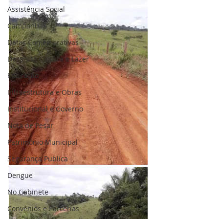
Assistência Social
Campanhas
Datas Comemorativas
Desporto Cultura e Lazer
Educação
Infraestrutura e Obras
Institucional e Governo
Nota de Pesar
Patrimônio Municipal
Segurança Publica
Dengue
No Gabinete
Convênios e Parcerias