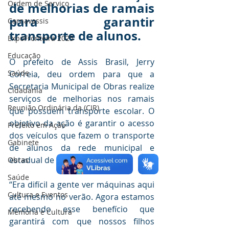
Ordem de Serviço
de melhorias de ramais 
para garantir 
Carnavassis
transporte de alunos.
ExpoFronteira 2025
Educação
O prefeito de Assis Brasil, Jerry 
Saúde
Correia, deu ordem para que a 
Secretaria Municipal de Obras realize 
Cidadania
serviços de melhorias nos ramais 
Reunião Ordinária da (CIR)
que possuem transporte escolar. O 
objetivo da ação é garantir o acesso 
Prefeito em Ação
dos veículos que fazem o transporte 
Gabinete
de alunos da rede municipal e 
estadual de ensino. 
Obras
Saúde
“Era difícil a gente ver máquinas aqui 
Cultura e Eventos
até mesmo no verão. Agora estamos 
recebendo esse benefício que 
Memória e Cultura
garantirá com que nossos filhos 