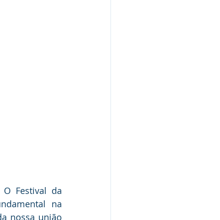
 Festival da 
undamental na 
da nossa união 