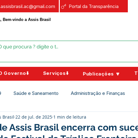
a.assisbrasil.ac@gmail.com
Portal da Transparência
, Bem-vindo a Assis Brasil
O Governo⬇️
Serviços⬇️
T
Publicações 🔽
9
Saúde e Saneamento
Administração e Finanças
s Brasil
22 de jul. de 2025
1 min de leitura
Assistência Social
Campanhas
Datas Comemorativas
de Assis Brasil encerra com suc