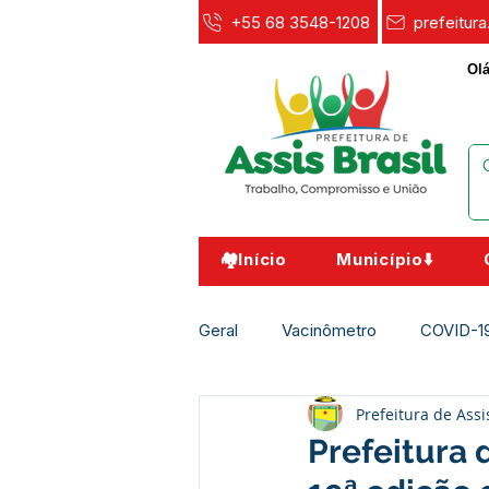
+55 68 3548-1208
prefeitur
Olá
🏘️Início
Município⬇️
Geral
Vacinômetro
COVID-1
Prefeitura de Assi
Agricultura e Meio Ambiente
Prefeitura 