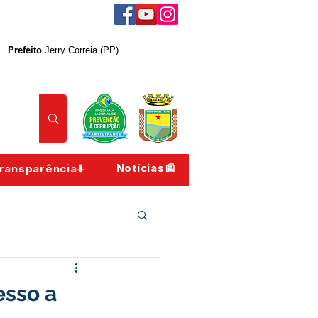
Prefeito
Jerry Correia (PP)
Notícias📰
ransparência⬇️
esso a