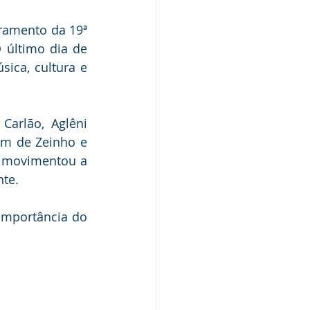
ramento da 19ª 
 último dia de 
ca, cultura e 
arlão, Aglêni 
ém de Zeinho e 
 movimentou a 
nte.
importância do 