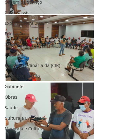
Ordem de Serviço
Carnavassis
ExpoFronteira 2025
Educação
Saúde
Cidadania
Reunião Ordinária da (CIR)
Prefeito em Ação
Gabinete
Obras
Saúde
Cultura e Eventos
Memória e Cultura