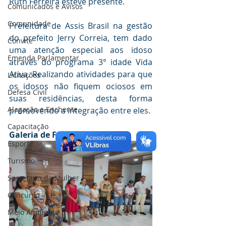
Ruth Ferreira esteve presente.
Comunicados e Avisos
Comunidade
Prefeitura de Assis Brasil na gestão 
do prefeito Jerry Correia, tem dado 
Convite
uma atenção especial aos idoso 
Emenda Parlamentar
através do programa 3° idade Vida 
Ativa. Realizando atividades para que 
Licitações
os idosos não fiquem ociosos em 
Defesa Civil
suas residências, desta forma 
Alagação e Enchente
promovendo a integração entre eles.
Capacitação
Galeria de Fotos
Esporte
Turismo
Secretaria da Mulher
Concurso
Meio Ambiente