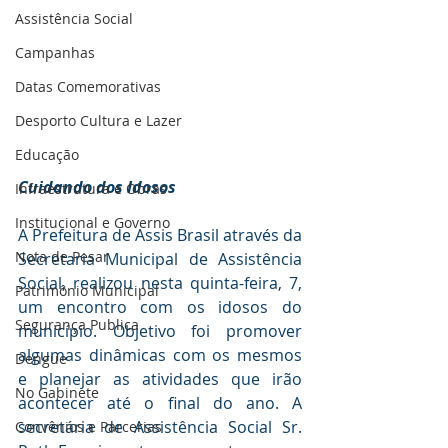
Assistência Social
Campanhas
Datas Comemorativas
Desporto Cultura e Lazer
Educação
Cuidando dos Idosos
Infraestrutura e Obras
Institucional e Governo
A Prefeitura de Assis Brasil através da 
Nota de Pesar
Secretaria Municipal de Assistência 
Social, realizou nesta quinta-feira, 7, 
Patrimônio Municipal
um encontro com os idosos do 
Segurança Publica
município. Objetivo foi promover 
algumas dinâmicas com os mesmos 
Dengue
e planejar as atividades que irão 
No Gabinete
acontecer até o final do ano. A 
secretária de Assistência Social Sr. 
Convênios e Parcerias