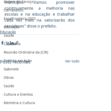
Ordem de Serviço
município. Vamos promover 
conitnuamente a melhoria nas 
Carnavassis
escolas e na educação e trabalhar 
ExpoFronteira 2025
cada vez mais na valorizarão dos 
servidores" disse o prefeito.
Educação
Educação
Saúde
Cidadania
Reunião Ordinária da (CIR)
Prefeito em Ação
Posts recentes
Ver tudo
Gabinete
Obras
Saúde
Cultura e Eventos
Memória e Cultura