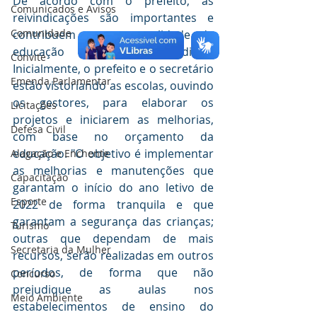
De acordo com o prefeito, as 
Comunicados e Avisos
reivindicações são importantes e 
Comunidade
contribuem para a qualidade da 
educação e serão atendidas. 
Convite
Inicialmente, o prefeito e o secretário 
Emenda Parlamentar
estão vistoriando as escolas, ouvindo 
os gestores, para elaborar os 
Licitações
projetos e iniciarem as melhorias, 
Defesa Civil
com base no orçamento da 
educação. "O objetivo é implementar 
Alagação e Enchente
as melhorias e manutenções que 
Capacitação
garantam o início do ano letivo de 
Esporte
2022 de forma tranquila e que 
garantam a segurança das crianças; 
Turismo
outras que dependam de mais 
Secretaria da Mulher
recursos, serão realizadas em outros 
períodos, de forma que não 
Concurso
prejudique as aulas nos 
Meio Ambiente
estabelecimentos de ensino do 