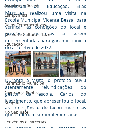
Assistência Social
Municipal de Educação, Elias 
Marques, realizou uma visita na 
Campanhas
Escola Municipal Vicente Bessa, para 
Datas Comemorativas
verificar as condições do local e 
possíveis melhorias a serem 
Desporto Cultura e Lazer
implementadas para garantir o início 
Educação
do ano letivo de 2022.
Infraestrutura e Obras
Institucional e Governo
Nota de Pesar
Durante a visita, o prefeito ouviu 
Patrimônio Municipal
atentamente reivindicações do 
Segurança Publica
gestor da escola, Carlos do 
Nascimento, que apresentou o local, 
Dengue
as condições e destacou melhorias 
No Gabinete
que poderiam ser implementadas. 
Convênios e Parcerias