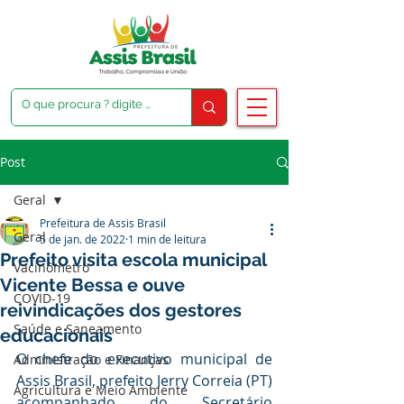
Post
Geral
Prefeitura de Assis Brasil
Geral
5 de jan. de 2022
1 min de leitura
Prefeito visita escola municipal
Vacinômetro
Vicente Bessa e ouve
COVID-19
reivindicações dos gestores
Saúde e Saneamento
educacionais
O chefe do executivo municipal de 
Administração e Finanças
Assis Brasil, prefeito Jerry Correia (PT) 
Agricultura e Meio Ambiente
acompanhado do Secretário 