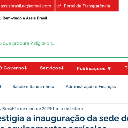
a.assisbrasil.ac@gmail.com
Portal da Transparência
, Bem-vindo a Assis Brasil
O Governo⬇️
Serviços⬇️
T
Publicações 🔽
9
Saúde e Saneamento
Administração e Finanças
s Brasil
24 de mar. de 2023
1 min de leitura
Assistência Social
Campanhas
Datas Comemorativas
estigia a inauguração da sede 