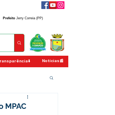
Prefeito
Jerry Correia (PP)
Notícias📰
ransparência⬇️
do MPAC