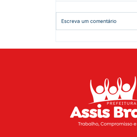
Escreva um comentário
Prefeitura de Assis Brasil
busca parceria com o
Deracre para fortalecer
ações de infraestrutura no
município