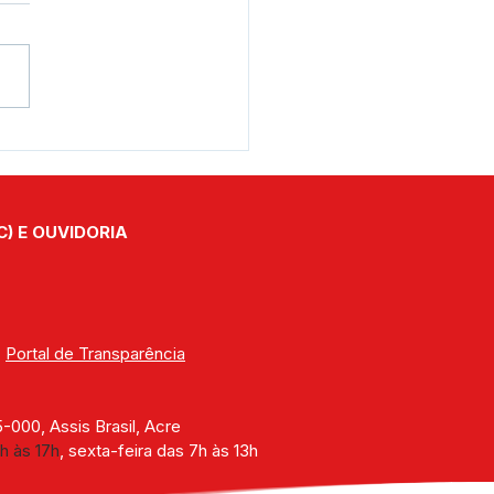
eitura de Assis Brasil
iza aterro de acesso à
e no Ramal Beija-Flor
C) E OUVIDORIA
| 
Portal de Transparência
000, Assis Brasil, Acre
h às 17h
, sexta-feira das 7h às 13h