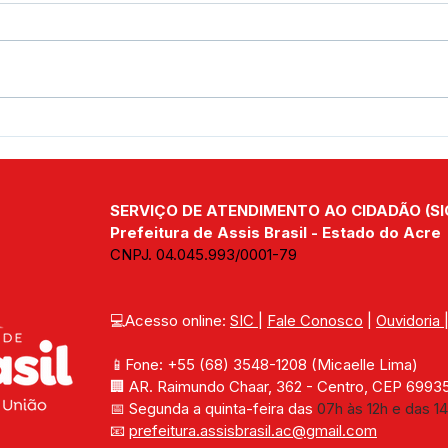
Prefeito Jerry Correia
Pref
acompanha obras das
real
futuras sedes da Educação
pont
e Saúde em Assis Brasil
SERVIÇO DE ATENDIMENTO AO CIDADÃO (SI
Prefeitura de Assis Brasil - Estado do Acre
CNPJ. 04.045.993/0001-79
💻Acesso online: 
SIC 
| 
Fale Conosco
 | 
Ouvidoria
📱Fone: +55 (68) 
3548-1208 
(Micaelle Lima)
🏢 
AR. Raimundo Chaar, 362 - Centro, CEP 69935-
📅 Segunda a quinta-feira das 
07h às 12h e das 14
📧 
prefeitura.assisbrasil.ac
@gmail.com