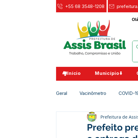
+55 68 3548-1208
prefeitur
Olá
🏘️Início
Município⬇️
Geral
Vacinômetro
COVID-1
Prefeitura de Assi
Agricultura e Meio Ambiente
Prefeito pr