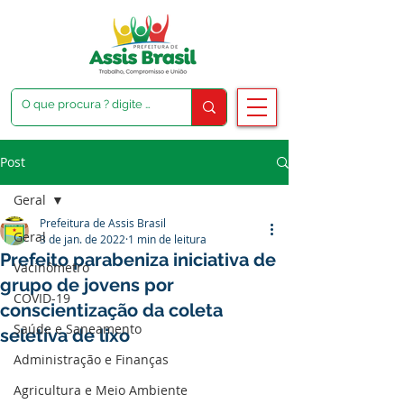
Post
Geral
Prefeitura de Assis Brasil
Geral
3 de jan. de 2022
1 min de leitura
Prefeito parabeniza iniciativa de
Vacinômetro
grupo de jovens por
COVID-19
conscientização da coleta
Saúde e Saneamento
seletiva de lixo
Administração e Finanças
Agricultura e Meio Ambiente