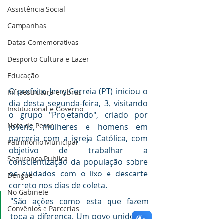
Assistência Social
Campanhas
Datas Comemorativas
Desporto Cultura e Lazer
Educação
O prefeito Jerry Correia (PT) iniciou o 
Infraestrutura e Obras
dia desta segunda-feira, 3, visitando 
Institucional e Governo
o grupo "Projetando", criado por 
Nota de Pesar
jovens, mulheres e homens em 
parceria com a igreja Católica, com 
Patrimônio Municipal
objetivo de trabalhar a 
Segurança Publica
conscientização da população sobre 
os cuidados com o lixo e descarte 
Dengue
correto nos dias de coleta.
No Gabinete
"São ações como esta que fazem 
Convênios e Parcerias
toda a diferença. Um povo unido é a 