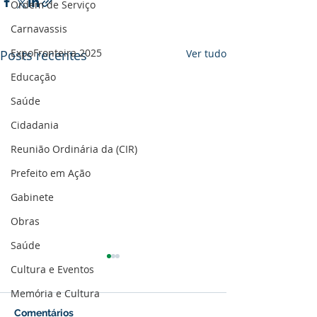
Ordem de Serviço
Carnavassis
ExpoFronteira 2025
Posts recentes
Ver tudo
Educação
Saúde
Cidadania
Reunião Ordinária da (CIR)
Prefeito em Ação
Gabinete
Obras
Saúde
Cultura e Eventos
Memória e Cultura
Comentários