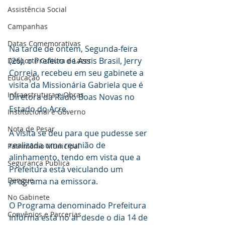
Assistência Social
Campanhas
Datas Comemorativas
Na tarde de ontem, Segunda-feira 
(26), o Prefeito de Assis Brasil, Jerry 
Desporto Cultura e Lazer
Correia, recebeu em seu gabinete a 
Educação
visita da Missionária Gabriela que é 
Infraestrutura e Obras
Diretora da Rádio Boas Novas no 
Estado do Acre. 
Institucional e Governo
Nota de Pesar
A visita se deu para que pudesse ser 
realizada uma reunião de 
Patrimônio Municipal
alinhamento, tendo em vista que a 
Segurança Publica
Prefeitura está veiculando um 
Dengue
programa na emissora.
No Gabinete
O Programa denominado Prefeitura 
Convênios e Parcerias
Informa está no ar desde o dia 14 de 