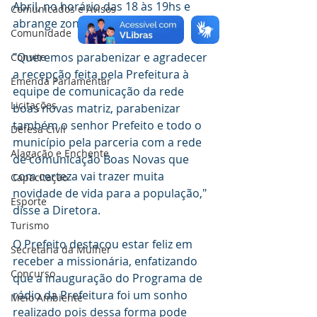
Abril, no horário das 18 às 19hs e 
Comunicados e Avisos
abrange zona urbana e rural.
Comunidade
"Queremos parabenizar e agradecer 
Convite
a recepção feita pela Prefeitura à 
Emenda Parlamentar
equipe de comunicação da rede 
Licitações
boas novas matriz, parabenizar 
também o senhor Prefeito e todo o 
Defesa Civil
município pela parceria com a rede 
Alagação e Enchente
de comunicação Boas Novas que 
com certeza vai trazer muita 
Capacitação
novidade de vida para a população," 
Esporte
disse a Diretora.
Turismo
O Prefeito destacou estar feliz em 
Secretaria da Mulher
receber a missionária, enfatizando 
Concurso
que a inauguração do Programa de 
rádio da Prefeitura foi um sonho 
Meio Ambiente
realizado pois dessa forma pode 