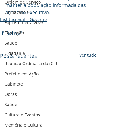
Ordem de Serviço
manter a população informada das 
ações do Executivo.
Carnavassis
Institucional e Governo
ExpoFronteira 2025
Educação
Saúde
Cidadania
Posts recentes
Ver tudo
Reunião Ordinária da (CIR)
Prefeito em Ação
Gabinete
Obras
Saúde
Cultura e Eventos
Memória e Cultura