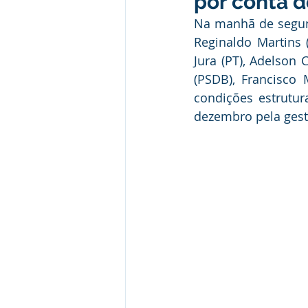
por conta d
Desporto Cultura e Lazer
E
Na manhã de segunda
Reginaldo Martins 
Jura (PT), Adelson
Patrimônio Municipal
Segur
(PSDB), Francisco 
condições estrutur
dezembro pela gest
Comunicados e Avisos
Com
Alagação e Enchente
Capac