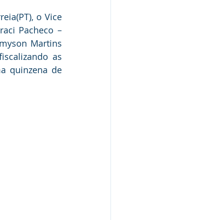
Nota de Pesar
ia(PT), o Vice 
raci Pacheco – 
rmyson Martins 
rcerias
iscalizando as 
a quinzena de 
Defesa Civil
Concurso