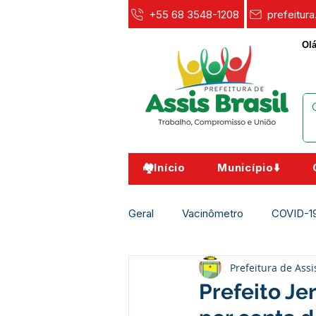
+55 68 3548-1208
prefeitur
Olá
🏘️Início
Município⬇️
Geral
Vacinômetro
COVID-1
Prefeitura de Assi
Agricultura e Meio Ambiente
Prefeito Je