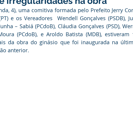
e irregularidades na obra
ducação
Infraestrutura e Obras
Institucional e Governo
, 4), uma comitiva formada pelo Prefeito Jerry Corre
(PT) e os Vereadores  Wendell Gonçalves (PSDB), Ju
 Cunha – Sabiá (PCdoB), Cláudia Gonçalves (PSD), We
ança Publica
Dengue
No Gabinete
Convênios e Pa
Moura (PCdoB), e Aroldo Batista (MDB), estiveram f
ais da obra do ginásio que foi inaugurada na últim
ão anterior.
unidade
Convite
Emenda Parlamentar
Licitações
itação
Esporte
Turismo
Secretaria da Mulher