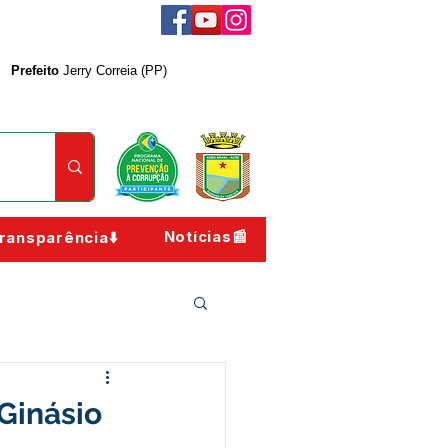
Prefeito
Jerry Correia (PP)
Notícias📰
ransparência⬇️
Ginásio