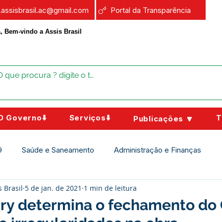
a.assisbrasil.ac@gmail.com
Portal da Transparência
, Bem-vindo a Assis Brasil
O Governo⬇️
Serviços⬇️
T
Publicações 🔽
9
Saúde e Saneamento
Administração e Finanças
s Brasil
5 de jan. de 2021
1 min de leitura
Assistência Social
Campanhas
Datas Comemorativas
rry determina o fechamento do 