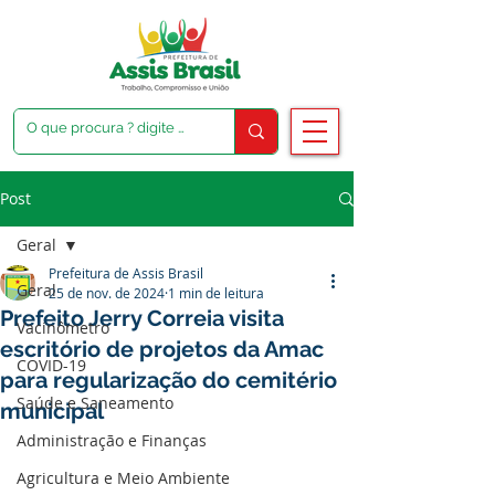
Post
Geral
Prefeitura de Assis Brasil
Geral
25 de nov. de 2024
1 min de leitura
Prefeito Jerry Correia visita
Vacinômetro
escritório de projetos da Amac
COVID-19
para regularização do cemitério
Saúde e Saneamento
municipal
Administração e Finanças
Agricultura e Meio Ambiente