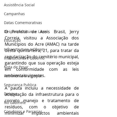
Assistência Social
Campanhas
Datas Comemorativas
O Prefeito de Assis Brasil, Jerry 
Desporto Cultura e Lazer
Correia, visitou a Associação dos 
Educação
Municípios do Acre (AMAC) na tarde 
Infraestrutura e Obras
desta quinta-feira, 21, para tratar da 
regularização do cemitério municipal, 
Institucional e Governo
garantindo que sua operação esteja 
Nota de Pesar
em conformidade com as leis 
ambientais vigentes. 
Patrimônio Municipal
Segurança Publica
A pauta incluiu a necessidade de 
Dengue
adequação da infraestrutura para o 
correto manejo e tratamento de 
No Gabinete
resíduos, com o objetivo de 
Convênios e Parcerias
minimizar impactos ambientais 