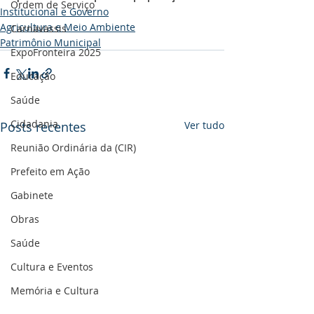
Ordem de Serviço
Institucional e Governo
Agricultura e Meio Ambiente
Carnavassis
Patrimônio Municipal
ExpoFronteira 2025
Educação
Saúde
Cidadania
Posts recentes
Ver tudo
Reunião Ordinária da (CIR)
Prefeito em Ação
Gabinete
Obras
Saúde
Cultura e Eventos
Memória e Cultura