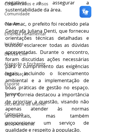
negativos e assegurar a 
Comunicados e Avisos
sustentabilidade da área.
Comunidade
Na Amac, o prefeito foi recebido pela 
Convite
Geógrafa Juliana Denti, que forneceu 
Emenda Parlamentar
orientações técnicas detalhadas e 
Licitações
buscou esclarecer todas as dúvidas 
apresentadas. Durante o encontro, 
Defesa Civil
foram discutidas ações necessárias 
Alagação e Enchente
para o cumprimento das exigências 
legais, incluindo o licenciamento 
Capacitação
ambiental e a implementação de 
Esporte
boas práticas de gestão no espaço. 
Turismo
Jerry Correia destacou a importância 
de priorizar a questão, visando não 
Secretaria da Mulher
apenas atender às normas 
Concurso
ambientais, mas também 
proporcionar um serviço de 
Meio Ambiente
qualidade e respeito à população.