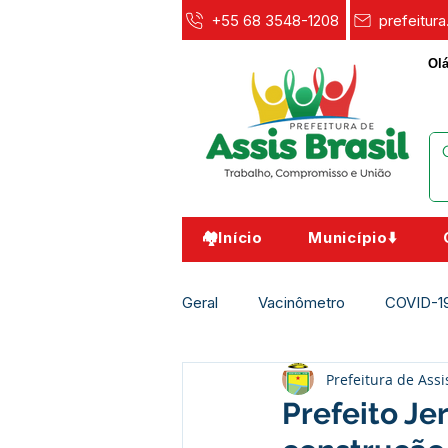
+55 68 3548-1208
prefeitur
Olá
🏘️Início
Município⬇️
Geral
Vacinômetro
COVID-1
Prefeitura de Assi
Agricultura e Meio Ambiente
Prefeito Je