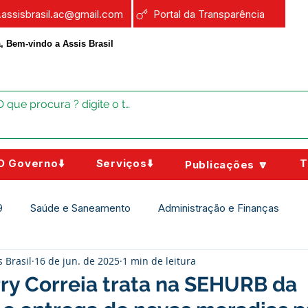
a.assisbrasil.ac@gmail.com
Portal da Transparência
, Bem-vindo a Assis Brasil
O Governo⬇️
Serviços⬇️
T
Publicações 🔽
9
Saúde e Saneamento
Administração e Finanças
s Brasil
16 de jun. de 2025
1 min de leitura
Assistência Social
Campanhas
Datas Comemorativas
rry Correia trata na SEHURB da