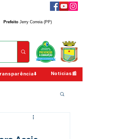
Prefeito
Jerry Correia (PP)
Notícias📰
ransparência⬇️