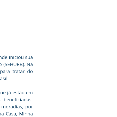
nde iniciou sua 
o (SEHURB). Na 
para tratar do 
sil.
ue já estão em 
 beneficiadas. 
moradias, por 
a Casa, Minha 