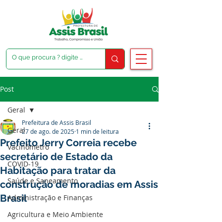
Post
Geral
Prefeitura de Assis Brasil
Geral
27 de ago. de 2025
1 min de leitura
Prefeito Jerry Correia recebe
Vacinômetro
secretário de Estado da
COVID-19
Habitação para tratar da
Saúde e Saneamento
construção de moradias em Assis
Brasil
Administração e Finanças
Agricultura e Meio Ambiente