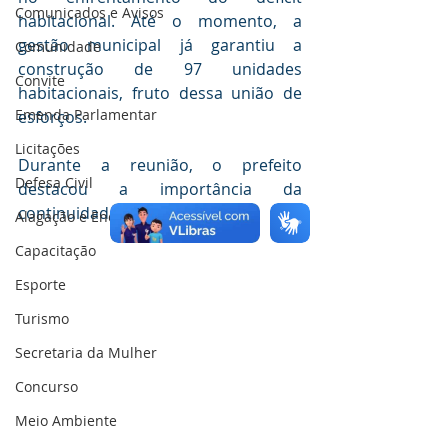
Comunicados e Avisos
habitacional. Até o momento, a 
gestão municipal já garantiu a 
Comunidade
construção de 97 unidades 
Convite
habitacionais, fruto dessa união de 
Emenda Parlamentar
esforços.
Licitações
Durante a reunião, o prefeito 
Defesa Civil
destacou a importância da 
continuidade desse trabalho.
Alagação e Enchente
Capacitação
Esporte
Turismo
Secretaria da Mulher
Concurso
Meio Ambiente