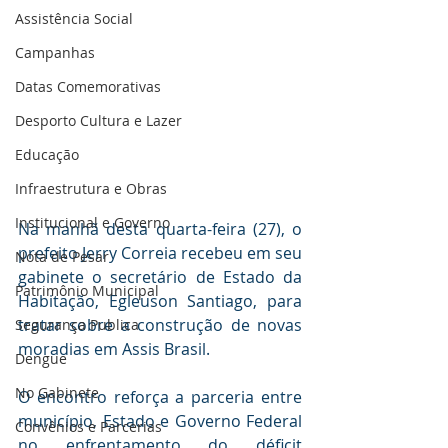
Assistência Social
Campanhas
Datas Comemorativas
Desporto Cultura e Lazer
Educação
Infraestrutura e Obras
Institucional e Governo
Na manhã desta quarta-feira (27), o 
prefeito Jerry Correia recebeu em seu 
Nota de Pesar
gabinete o secretário de Estado da 
Patrimônio Municipal
Habitação, Egleuson Santiago, para 
tratar sobre a construção de novas 
Segurança Publica
moradias em Assis Brasil.
Dengue
No Gabinete
O encontro reforça a parceria entre 
município, Estado e Governo Federal 
Convênios e Parcerias
no enfrentamento do déficit 