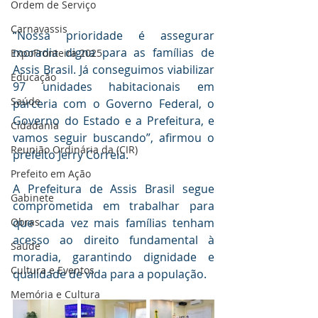
Ordem de Serviço
Carnavassis
“Nossa prioridade é assegurar 
moradia digna para as famílias de 
ExpoFronteira 2025
Assis Brasil. Já conseguimos viabilizar 
Educação
97 unidades habitacionais em 
Saúde
parceria com o Governo Federal, o 
Governo do Estado e a Prefeitura, e 
Cidadania
vamos seguir buscando”, afirmou o 
Reunião Ordinária da (CIR)
prefeito Jerry Correia.
Prefeito em Ação
A Prefeitura de Assis Brasil segue 
Gabinete
comprometida em trabalhar para 
Obras
que cada vez mais famílias tenham 
acesso ao direito fundamental à 
Saúde
moradia, garantindo dignidade e 
Cultura e Eventos
qualidade de vida para a população.
Memória e Cultura