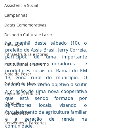
Assistência Social
Campanhas
Datas Comemorativas
Desporto Cultura e Lazer
Na manhã deste sábado (10), o 
Educação
prefeito de Assis Brasil, Jerry Correia, 
Infraestrutura e Obras
participou de uma importante 
reunião com moradores e 
Institucional e Governo
produtores rurais do Ramal do KM 
Nota de Pesar
13, zona rural do município. O 
Patrimônio Municipal
encontro teve como objetivo discutir 
a criação de uma nova cooperativa 
Segurança Publica
que está sendo formada por 
Dengue
agricultores locais, visando o 
fortalecimento da agricultura familiar 
No Gabinete
e a geração de renda na 
Convênios e Parcerias
comunidade.