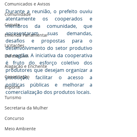
Comunicados e Avisos
Durante a reunião, o prefeito ouviu 
Comunidade
atentamente os cooperados e 
Convite
membros da comunidade, que 
apresentaram suas demandas, 
Emenda Parlamentar
desafios e propostas para o 
Licitações
desenvolvimento do setor produtivo 
na região. A iniciativa da cooperativa 
Defesa Civil
é fruto do esforço coletivo dos 
Alagação e Enchente
produtores que desejam organizar a 
Capacitação
produção, facilitar o acesso a 
políticas públicas e melhorar a 
Esporte
comercialização dos produtos locais.
Turismo
Secretaria da Mulher
Concurso
Meio Ambiente