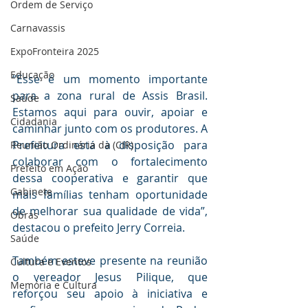
Ordem de Serviço
Carnavassis
ExpoFronteira 2025
Educação
“Esse é um momento importante 
para a zona rural de Assis Brasil. 
Saúde
Estamos aqui para ouvir, apoiar e 
Cidadania
caminhar junto com os produtores. A 
Prefeitura está à disposição para 
Reunião Ordinária da (CIR)
colaborar com o fortalecimento 
Prefeito em Ação
dessa cooperativa e garantir que 
Gabinete
mais famílias tenham oportunidade 
de melhorar sua qualidade de vida”, 
Obras
destacou o prefeito Jerry Correia.
Saúde
Também esteve presente na reunião 
Cultura e Eventos
o vereador Jesus Pilique, que 
Memória e Cultura
reforçou seu apoio à iniciativa e 