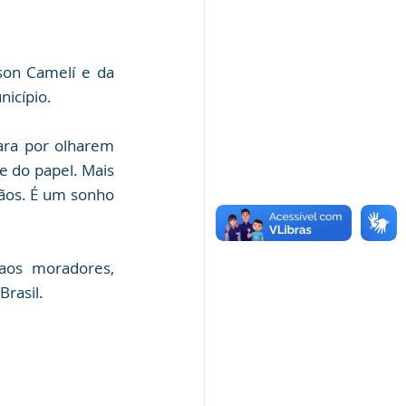
son Camelí e da 
nicípio.
ra por olharem 
e do papel. Mais 
mãos. É um sonho 
aos moradores, 
Brasil.