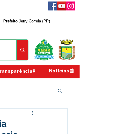
Prefeito
Jerry Correia (PP)
Notícias📰
ransparência⬇️
ia