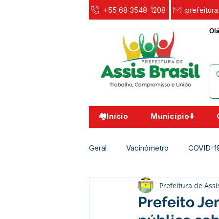
+55 68 3548-1208
prefeitur
Olá
🏘️Início
Município⬇️
Geral
Vacinômetro
COVID-1
Prefeitura de Assi
Agricultura e Meio Ambiente
Prefeito Je