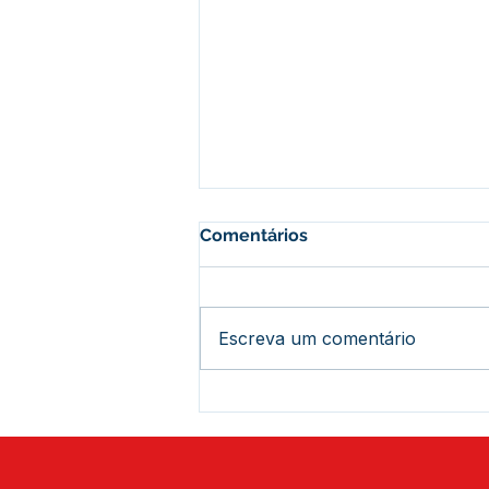
Comentários
Escreva um comentário
Histórico: Assis Brasil
recebe mais de 444 títulos
definitivos e novos
investimentos estaduais