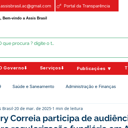
a.assisbrasil.ac@gmail.com
Portal da Transparência
, Bem-vindo a Assis Brasil
O Governo⬇️
Serviços⬇️
T
Publicações 🔽
9
Saúde e Saneamento
Administração e Finanças
s Brasil
20 de mar. de 2025
1 min de leitura
Assistência Social
Campanhas
Datas Comemorativas
rry Correia participa de audiênc