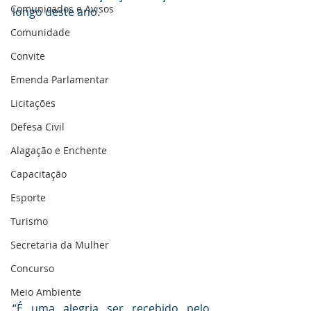
Comunicados e Avisos
longo deste ano.
Comunidade
Convite
Emenda Parlamentar
Licitações
Defesa Civil
Alagação e Enchente
Capacitação
Esporte
Turismo
Secretaria da Mulher
Concurso
Meio Ambiente
“É uma alegria ser recebido pelo 