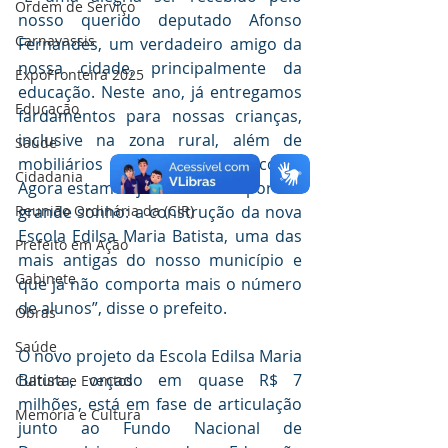
Ordem de Serviço
nosso querido deputado Afonso 
Carnavassis
Fernandes, um verdadeiro amigo da 
nossa cidade, principalmente da 
ExpoFronteira 2025
educação. Neste ano, já entregamos 
Educação
fardamentos para nossas crianças, 
inclusive na zona rural, além de 
Saúde
mobiliários novos para as escolas. 
Cidadania
Agora estamos juntos na luta por um 
grande sonho: a construção da nova 
Reunião Ordinária da (CIR)
Escola Edilsa Maria Batista, uma das 
Prefeito em Ação
mais antigas do nosso município e 
Gabinete
que já não comporta mais o número 
de alunos”, disse o prefeito.
Obras
Saúde
O novo projeto da Escola Edilsa Maria 
Batista, orçado em quase R$ 7 
Cultura e Eventos
milhões, está em fase de articulação 
Memória e Cultura
junto ao Fundo Nacional de 