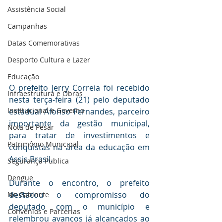
Assistência Social
Campanhas
Datas Comemorativas
Desporto Cultura e Lazer
Educação
O prefeito Jerry Correia foi recebido 
Infraestrutura e Obras
nesta terça-feira (21) pelo deputado 
Institucional e Governo
estadual Afonso Fernandes, parceiro 
importante da gestão municipal, 
Nota de Pesar
para tratar de investimentos e 
Patrimônio Municipal
conquistas na área da educação em 
Assis Brasil.
Segurança Publica
Dengue
Durante o encontro, o prefeito 
destacou o compromisso do 
No Gabinete
deputado com o município e 
Convênios e Parcerias
relembrou avanços já alcançados ao 