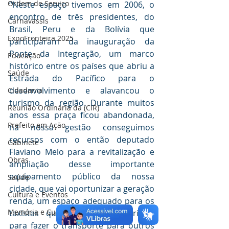
Ordem de Serviço
“Neste espaço tivemos em 2006, o 
encontro de três presidentes, do 
Carnavassis
Brasil, Peru e da Bolívia que 
ExpoFronteira 2025
participaram da inauguração da 
Ponte da Integração, um marco 
Educação
histórico entre os países que abriu a 
Saúde
Estrada do Pacífico para o 
desenvolvimento e alavancou o 
Cidadania
turismo da região. Durante muitos 
Reunião Ordinária da (CIR)
anos essa praça ficou abandonada, 
Prefeito em Ação
na nossa gestão conseguimos 
recursos com o então deputado 
Gabinete
Flaviano Melo para a revitalização e 
Obras
ampliação desse importante 
equipamento público da nossa 
Saúde
cidade, que vai oportunizar a geração 
Cultura e Eventos
renda, um espaço adequado para os 
Memória e Cultura
taxistas que recebem os turistas 
para fazer o transporte para outros 