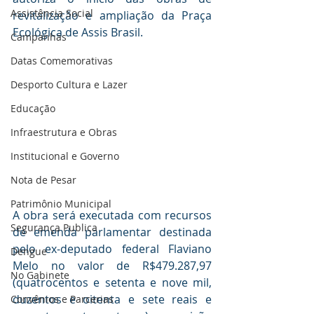
Assistência Social
revitalização e ampliação da Praça 
Ecológica de Assis Brasil. 
Campanhas
Datas Comemorativas
Desporto Cultura e Lazer
Educação
Infraestrutura e Obras
Institucional e Governo
Nota de Pesar
Patrimônio Municipal
A obra será executada com recursos 
Segurança Publica
de emenda parlamentar destinada 
pelo ex-deputado federal Flaviano 
Dengue
Melo no valor de R$479.287,97 
No Gabinete
(quatrocentos e setenta e nove mil, 
duzentos e oitenta e sete reais e 
Convênios e Parcerias