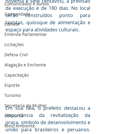
noventa e sete centavos), a previsão 
Comunicados e Avisos
de execução é de 180 dias. No local 
Comunidade
serão construídos ponto para 
taxistas, quiosque de alimentação e 
Convite
espaço para atividades culturais.
Emenda Parlamentar
Licitações
Defesa Civil
Alagação e Enchente
Capacitação
Esporte
Turismo
Secretaria da Mulher
Em sua fala, o prefeito destacou a 
importância da revitalização da 
Concurso
praça, símbolo de desenvolvimento e 
Meio Ambiente
união para brasileiros e peruanos. 