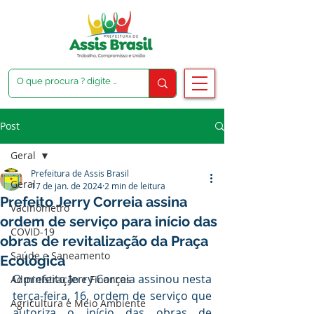
Post
Geral
Prefeitura de Assis Brasil
Geral
17 de jan. de 2024
2 min de leitura
Prefeito Jerry Correia assina
Vacinômetro
ordem de serviço para início das
COVID-19
obras de revitalização da Praça
Saúde e Saneamento
Ecológica
O prefeito Jerry Correia assinou nesta 
Administração e Finanças
terça-feira, 16, ordem de serviço que 
Agricultura e Meio Ambiente
autoriza o início das obras de 