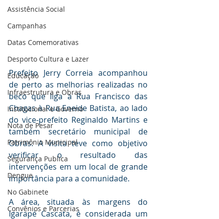
Assistência Social
Campanhas
Datas Comemorativas
Desporto Cultura e Lazer
Prefeito Jerry Correia acompanhou 
Educação
de perto as melhorias realizadas no 
Infraestrutura e Obras
beco que liga a Rua Francisco das 
Chagas à Rua Eneide Batista, ao lado 
Institucional e Governo
do vice-prefeito Reginaldo Martins e 
Nota de Pesar
também secretário municipal de 
Patrimônio Municipal
Obras. A visita teve como objetivo 
verificar o resultado das 
Segurança Publica
intervenções em um local de grande 
Dengue
importância para a comunidade.
No Gabinete
A área, situada às margens do 
Convênios e Parcerias
Igarapé Cascata, é considerada um 