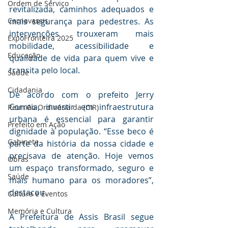
Ordem de Serviço
revitalizada, caminhos adequados e 
Carnavassis
mais segurança para pedestres. As 
intervenções trouxeram mais 
ExpoFronteira 2025
mobilidade, acessibilidade e 
Educação
qualidade de vida para quem vive e 
transita pelo local.
Saúde
Cidadania
De acordo com o prefeito Jerry 
Correia, investir em infraestrutura 
Reunião Ordinária da (CIR)
urbana é essencial para garantir 
Prefeito em Ação
dignidade à população. “Esse beco é 
Gabinete
parte da história da nossa cidade e 
precisava de atenção. Hoje vemos 
Obras
um espaço transformado, seguro e 
Saúde
mais humano para os moradores”, 
destacou.
Cultura e Eventos
Memória e Cultura
A Prefeitura de Assis Brasil segue 