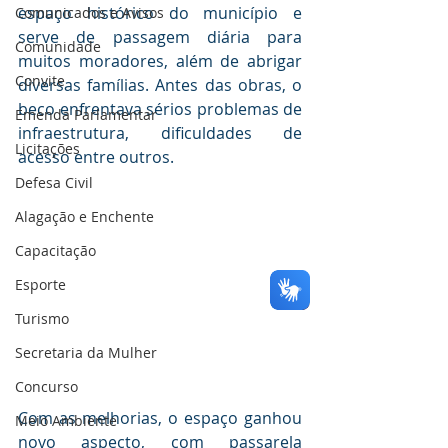
espaço histórico do município e 
Comunicados e Avisos
serve de passagem diária para 
Comunidade
muitos moradores, além de abrigar 
Convite
diversas famílias. Antes das obras, o 
beco enfrentava sérios problemas de 
Emenda Parlamentar
infraestrutura, dificuldades de 
Licitações
acesso entre outros.
Defesa Civil
Alagação e Enchente
Capacitação
Esporte
Turismo
Secretaria da Mulher
Concurso
Com as melhorias, o espaço ganhou 
Meio Ambiente
novo aspecto, com passarela 