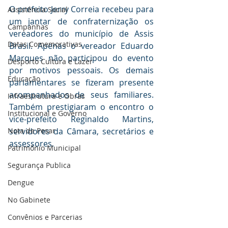
O prefeito Jerry Correia recebeu para 
Assistência Social
um jantar de confraternização os 
Campanhas
vereadores do município de Assis 
Datas Comemorativas
Brasil. Apenas o vereador Eduardo 
Marques não participou do evento 
Desporto Cultura e Lazer
por motivos pessoais. Os demais 
Educação
parlamentares se fizeram presente 
acompanhados de seus familiares. 
Infraestrutura e Obras
Também prestigiaram o encontro o 
Institucional e Governo
vice-prefeito Reginaldo Martins, 
Nota de Pesar
servidores da Câmara, secretários e 
assessores.
Patrimônio Municipal
Segurança Publica
Dengue
No Gabinete
Convênios e Parcerias