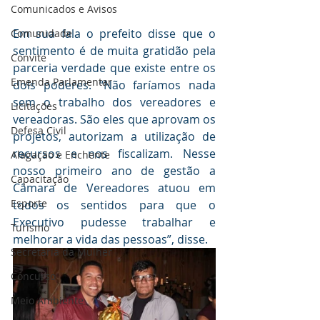
Comunicados e Avisos
Em sua fala o prefeito disse que o 
Comunidade
sentimento é de muita gratidão pela 
Convite
parceria verdade que existe entre os 
Emenda Parlamentar
dois poderes. “Não faríamos nada 
sem o trabalho dos vereadores e 
Licitações
vereadoras. São eles que aprovam os 
Defesa Civil
projetos, autorizam a utilização de 
recursos e nos fiscalizam. Nesse 
Alagação e Enchente
nosso primeiro ano de gestão a 
Capacitação
Câmara de Vereadores atuou em 
Esporte
todos os sentidos para que o 
Executivo pudesse trabalhar e 
Turismo
melhorar a vida das pessoas”, disse.
Secretaria da Mulher
Concurso
Meio Ambiente