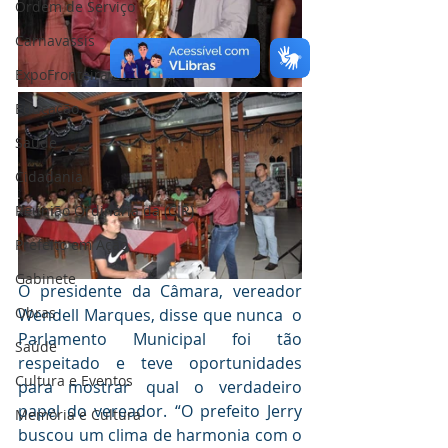
Ordem de Serviço
Carnavassis
ExpoFronteira 2025
Educação
Saúde
Cidadania
Reunião Ordinária da (CIR)
Prefeito em Ação
Gabinete
O presidente da Câmara, vereador 
Obras
Wendell Marques, disse que nunca  o 
Parlamento Municipal foi tão 
Saúde
respeitado e teve oportunidades 
Cultura e Eventos
para mostrar qual o verdadeiro 
papel do vereador. “O prefeito Jerry 
Memória e Cultura
buscou um clima de harmonia com o 