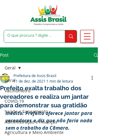
Post
Geral
Prefeitura de Assis Brasil
Geral
11 de dez. de 2021
1 min de leitura
Prefeito exalta trabalho dos
Vacinômetro
vereadores e realiza um jantar
COVID-19
para demonstrar sua gratidão
Saúde e Saneamento
Inédito: Prefeito oferece jantar para 
vereadores e diz que não faria nada 
Administração e Finanças
sem o trabalho da Câmara.
Agricultura e Meio Ambiente