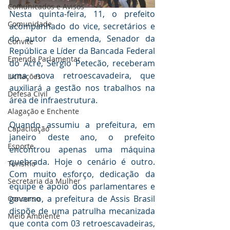
Comunicados e Avisos
Nesta quinta-feira, 11, o prefeito 
Comunidade
acompanhado do vice, secretários e 
do autor da emenda, Senador da 
Convite
República e Líder da Bancada Federal 
Emenda Parlamentar
do Acre, Sérgio Petecão, receberam 
uma nova retroescavadeira, que 
Licitações
auxiliará a gestão nos trabalhos na 
Defesa Civil
área de infraestrutura.
Alagação e Enchente
Quando assumiu a prefeitura, em 
Capacitação
janeiro deste ano, o prefeito 
Esporte
encontrou apenas uma máquina 
quebrada. Hoje o cenário é outro. 
Turismo
Com muito esforço, dedicação da 
Secretaria da Mulher
equipe e apoio dos parlamentares e 
governo, a prefeitura de Assis Brasil 
Concurso
dispõe de uma patrulha mecanizada 
Meio Ambiente
que conta com 03 retroescavadeiras, 