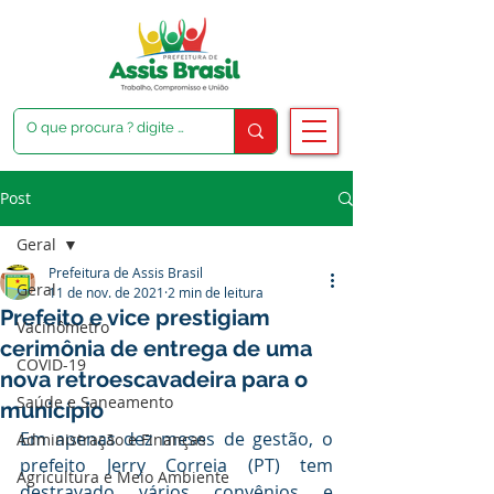
Post
Geral
Prefeitura de Assis Brasil
Geral
11 de nov. de 2021
2 min de leitura
Prefeito e vice prestigiam
Vacinômetro
cerimônia de entrega de uma
COVID-19
nova retroescavadeira para o
Saúde e Saneamento
município
Em apenas dez meses de gestão, o 
Administração e Finanças
prefeito Jerry Correia (PT) tem 
Agricultura e Meio Ambiente
destravado vários convênios e 