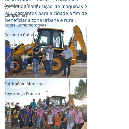
Assistência Social
garantido a aquisição de máquinas e 
equipamentos para a cidade a fim de 
Campanhas
beneficiar a zona urbana e rural.
Datas Comemorativas
Desporto Cultura e Lazer
Educação
Infraestrutura e Obras
Institucional e Governo
Nota de Pesar
Patrimônio Municipal
Segurança Publica
Dengue
No Gabinete
Convênios e Parcerias