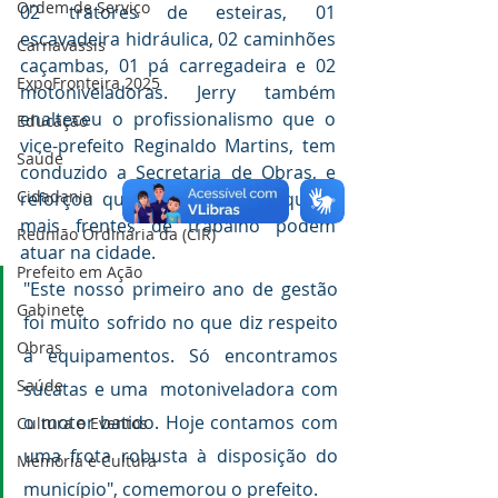
Ordem de Serviço
02 tratores de esteiras, 01 
escavadeira hidráulica, 02 caminhões 
Carnavassis
caçambas, 01 pá carregadeira e 02 
ExpoFronteira 2025
motoniveladoras. Jerry também 
enalteceu o profissionalismo que o 
Educação
vice-prefeito Reginaldo Martins, tem 
Saúde
conduzido a Secretaria de Obras, e 
Cidadania
reforçou que com a nova máquina, 
mais frentes de trabalho podem 
Reunião Ordinária da (CIR)
atuar na cidade.
Prefeito em Ação
"Este nosso primeiro ano de gestão 
Gabinete
foi muito sofrido no que diz respeito 
Obras
à equipamentos. Só encontramos 
Saúde
sucatas e uma  motoniveladora com 
o motor batido. Hoje contamos com 
Cultura e Eventos
uma frota robusta à disposição do 
Memória e Cultura
município", comemorou o prefeito.