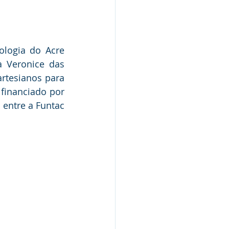
Nota de Pesar
rcerias
logia do Acre 
a Veronice das 
rtesianos para 
Defesa Civil
financiado por 
entre a Funtac 
Concurso