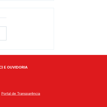
s Brasil recebe veículo
overno Federal para
alecer os serviços da
stência Social
C) E OUVIDORIA
| 
Portal de Transparência