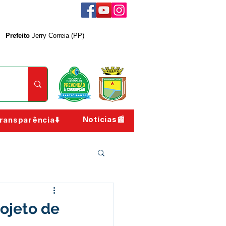
Prefeito
Jerry Correia (PP)
Notícias📰
ransparência⬇️
rojeto de