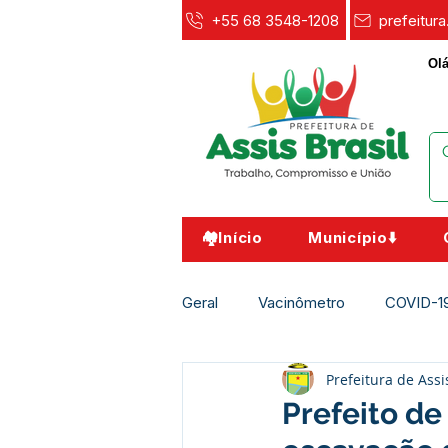
+55 68 3548-1208
prefeitur
Olá
🏘️Início
Município⬇️
Geral
Vacinômetro
COVID-1
Prefeitura de Assi
Agricultura e Meio Ambiente
Prefeito de 