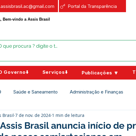
a.assisbrasil.ac@gmail.com
Portal da Transparência
, Bem-vindo a Assis Brasil
O Governo⬇️
Serviços⬇️
T
Publicações 🔽
9
Saúde e Saneamento
Administração e Finanças
s Brasil
7 de nov. de 2024
1 min de leitura
Assistência Social
Campanhas
Datas Comemorativas
Assis Brasil anuncia início de p