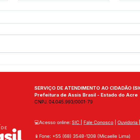
CONQUISTA HISTÓRICA:
Assi
PREFEITURA DE ASSIS
do G
BRASIL RECEBE TÍTULO
fort
DEFINITIVO DA ÁREA DO
Assi
SERVIÇO DE ATENDIMENTO AO CIDADÃO (SI
KM 02 E AVANÇA NA
REGULARIZAÇÃO
Prefeitura de Assis Brasil - Estado do Acre
FUNDIÁRIA
CNPJ. 04.045.993/0001-79
💻Acesso online: 
SIC 
| 
Fale Conosco
 | 
Ouvidoria
📱Fone: +55 (68) 
3548-1208 
(Micaelle Lima)