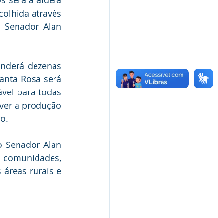
 será a aldeia 
colhida através 
 Senador Alan 
enderá dezenas 
nta Rosa será 
vel para todas 
er a produção 
to.
o Senador Alan 
 comunidades, 
áreas rurais e 