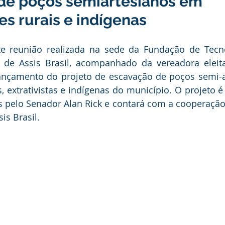
de poços semiartesianos em
ducação
Infraestrutura e Obras
Institucional e Governo
s rurais e indígenas
ança Publica
Dengue
No Gabinete
Convênios e Pa
 reunião realizada na sede da Fundação de Tecno
to de Assis Brasil, acompanhado da vereadora eleit
lançamento do projeto de escavação de poços semi-a
unidade
Convite
Emenda Parlamentar
Licitações
 extrativistas e indígenas do município. O projeto é 
 pelo Senador Alan Rick e contará com a cooperação 
is Brasil.
itação
Esporte
Turismo
Secretaria da Mulher