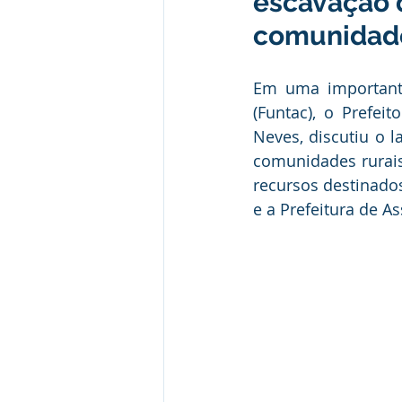
escavação 
Desporto Cultura e Lazer
E
comunidade
Patrimônio Municipal
Segur
Em uma importante
(Funtac), o Prefei
Neves, discutiu o 
Comunicados e Avisos
Com
comunidades rurais,
recursos destinados
e a Prefeitura de Ass
Alagação e Enchente
Capac