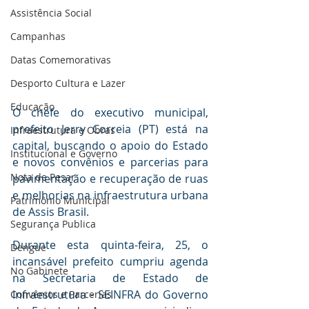
Assistência Social
Campanhas
Datas Comemorativas
Desporto Cultura e Lazer
Educação
O chefe do executivo municipal, 
prefeito Jerry Correia (PT) está na 
Infraestrutura e Obras
capital, buscando o apoio do Estado 
Institucional e Governo
e novos convênios e parcerias para 
Nota de Pesar
pavimentação e recuperação de ruas 
e melhorias na infraestrutura urbana 
Patrimônio Municipal
de Assis Brasil.
Segurança Publica
Durante esta quinta-feira, 25, o 
Dengue
incansável prefeito cumpriu agenda 
No Gabinete
na Secretaria de Estado de 
Infraestrutura - SEINFRA do Governo 
Convênios e Parcerias