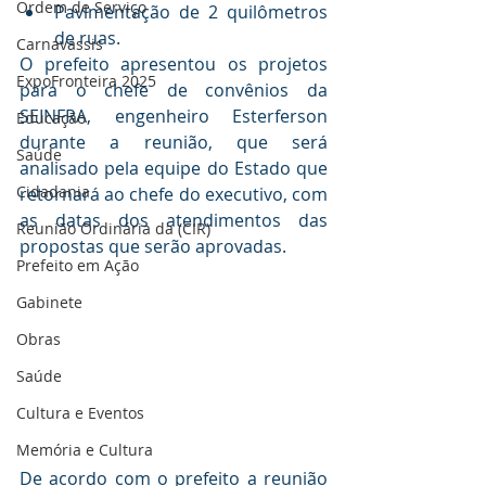
Ordem de Serviço
Pavimentação de 2 quilômetros 
de ruas.
Carnavassis
O prefeito apresentou os projetos 
ExpoFronteira 2025
para o chefe de convênios da 
SEINFRA, engenheiro Esterferson 
Educação
durante a reunião, que será 
Saúde
analisado pela equipe do Estado que 
Cidadania
retornará ao chefe do executivo, com 
as datas dos atendimentos das 
Reunião Ordinária da (CIR)
propostas que serão aprovadas.
Prefeito em Ação
Gabinete
Obras
Saúde
Cultura e Eventos
Memória e Cultura
De acordo com o prefeito a reunião 