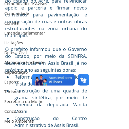
do Estado do Acre, para reivindicar 
Comunicados e Avisos
apoio e parceria e firmar novos 
Comunidade
convênios para pavimentação e 
recuperação de ruas e outras obras 
Convite
estruturantes na zona urbana do 
Emenda Parlamentar
município.
Licitações
O prefeito informou que o Governo 
Defesa Civil
do Estado, por meio da SEINFRA, 
Alagação e Enchente
deve executar em Assis Brasil já no 
próximo ano as seguintes obras:
Capacitação
Reforma e melhorias na Unidade 
Esporte
Mista de Saúde
Construção de uma quadra de 
Turismo
grama sintética, por meio de 
Secretaria da Mulher
emenda da deputada Vanda 
Milani.
Concurso
Construção do Centro 
Meio Ambiente
Administrativo de Assis Brasil.