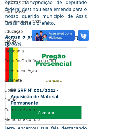
Ordem de Serviço
época, na condição de deputado 
federal destinou essa emenda para o 
Carnavassis
nosso querido município de Assis 
ExpoFronteira 2025
Brasil" disse o prefeito.
Educação
Acesse o processo licitatório agora 
Saúde
(grátis)
Cidadania
Reunião Ordinária da (CIR)
Prefeito em Ação
Gabinete
Obras
PP SRP N° 001/2021 - 
Aquisição de Material 
Saúde
Permanente
Cultura e Eventos
Comprar
Memória e Cultura
Jerry encerrou sua fala destacando 