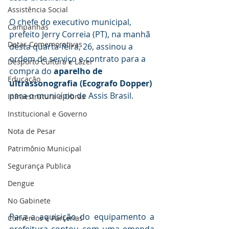
Assistência Social
O chefe do executivo municipal, 
Campanhas
prefeito Jerry Correia (PT), na manhã 
Datas Comemorativas
desta quarta-feira, 26, assinou a 
ordem de serviço e contrato para a 
Desporto Cultura e Lazer
compra do 
aparelho de 
Educação
ultrassonografia (
Ecografo Dopper
)
para o município de Assis Brasil. 
Infraestrutura e Obras
Institucional e Governo
Nota de Pesar
Patrimônio Municipal
Segurança Publica
Dengue
No Gabinete
Para a aquisição do equipamento a 
Convênios e Parcerias