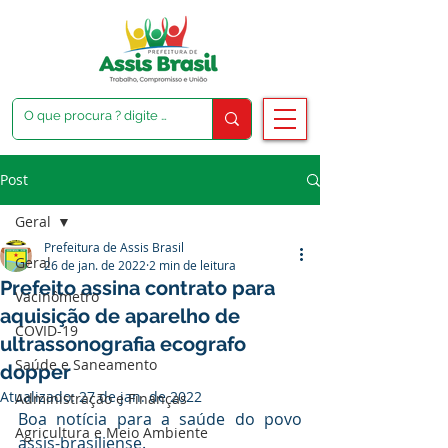
Post
Geral
Prefeitura de Assis Brasil
Geral
26 de jan. de 2022
2 min de leitura
Prefeito assina contrato para
Vacinômetro
aquisição de aparelho de
COVID-19
ultrassonografia ecografo
Saúde e Saneamento
dopper
Atualizado:
27 de jan. de 2022
Administração e Finanças
Boa notícia para a saúde do povo 
Agricultura e Meio Ambiente
assis-brasiliense.