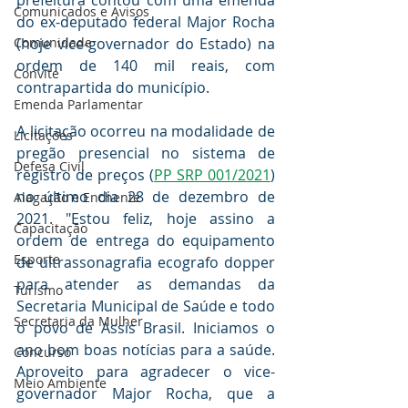
prefeitura contou com uma emenda 
Comunicados e Avisos
do ex-deputado federal Major Rocha 
Comunidade
(hoje vice-governador do Estado) na 
ordem de 140 mil reais, com 
Convite
contrapartida do município.
Emenda Parlamentar
A licitação ocorreu na modalidade de 
Licitações
pregão presencial no sistema de 
Defesa Civil
registro de preços (
PP SRP 001/2021
) 
no último dia 28 de dezembro de 
Alagação e Enchente
2021. "Estou feliz, hoje assino a 
Capacitação
ordem de entrega do equipamento 
Esporte
de ultrassonagrafia ecografo dopper 
para atender as demandas da 
Turismo
Secretaria Municipal de Saúde e todo 
Secretaria da Mulher
o povo de Assis Brasil. Iniciamos o 
ano bom boas notícias para a saúde. 
Concurso
Aproveito para agradecer o vice-
Meio Ambiente
governador Major Rocha, que a 