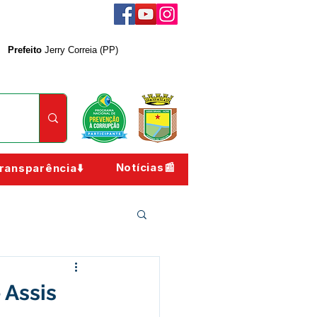
Prefeito
Jerry Correia (PP)
Notícias📰
ransparência⬇️
 Assis