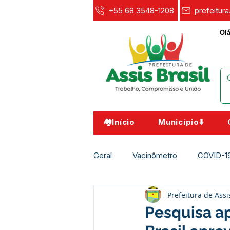
+55 68 3548-1208
prefeitur
Olá
🏘️Início
Município⬇️
Geral
Vacinômetro
COVID-1
Prefeitura de Assi
Agricultura e Meio Ambiente
Pesquisa a