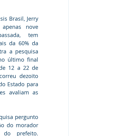
Nota de Pesar
s Brasil, Jerry 
 apenas nove 
rcerias
ssada, tem 
is da 60% da 
ra a pesquisa 
Defesa Civil
o último final 
e 12 a 22 de 
correu dezoito 
Concurso
do Estado para 
s avaliam as 
uisa pergunto 
ção do morador 
o prefeito. 