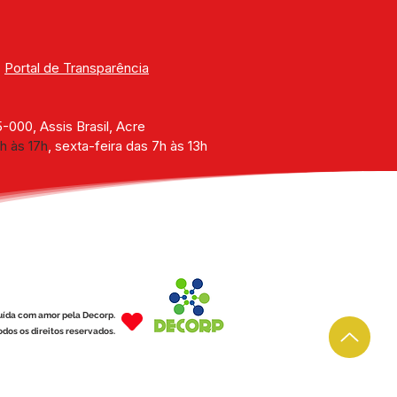
| 
Portal de Transparência
000, Assis Brasil, Acre
h às 17h
, sexta-feira das 7h às 13h
uída com amor pela Decorp.
dos os direitos reservados.