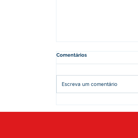
Comentários
Escreva um comentário
Prefeitura de Assis Brasil
fortalece parceria para
celebração da padroeira do
município