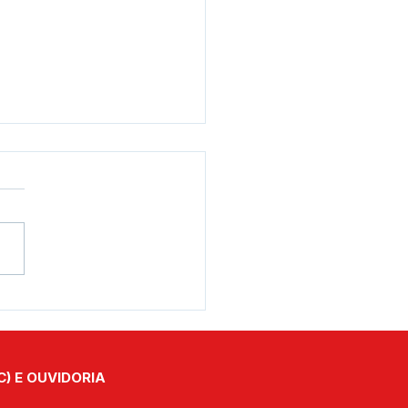
eito Jerry Correia
iona lei que permite
gio clínico para
dantes de medicina
C) E OUVIDORIA
ados no exterior em
s Brasil