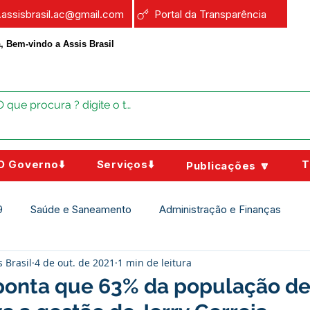
a.assisbrasil.ac@gmail.com
Portal da Transparência
, Bem-vindo a Assis Brasil
O Governo⬇️
Serviços⬇️
T
Publicações 🔽
9
Saúde e Saneamento
Administração e Finanças
s Brasil
4 de out. de 2021
1 min de leitura
Assistência Social
Campanhas
Datas Comemorativas
ponta que 63% da população de