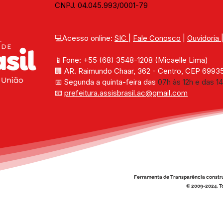
CNPJ. 04.045.993/0001-79
💻Acesso online: 
SIC 
| 
Fale Conosco
 | 
Ouvidoria
📱Fone: +55 (68) 
3548-1208 
(Micaelle Lima)
🏢 
AR. Raimundo Chaar, 362 - Centro, CEP 69935-
📅 Segunda a quinta-feira das 
07h às 12h e das 14
📧 
prefeitura.assisbrasil.ac
@gmail.com
Ferramenta de Transparência constr
© 2009-2024. To