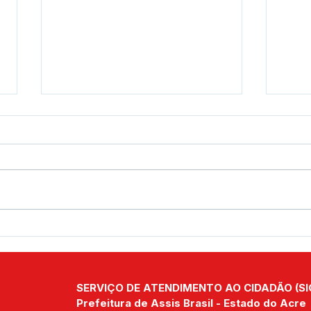
Prefeito Jerry Correia
Pref
recebe equipe amigos da
sanc
pesca de Assis Brasil e
está
deseja boa sorte em
estu
SERVIÇO DE ATENDIMENTO AO CIDADÃO (SI
competição
form
Assi
Prefeitura de Assis Brasil - Estado do Acre