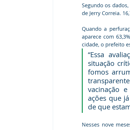
Segundo os dados, 5
de Jerry Correia. 1
Quando a perfuraç
aparece com 63,3% 
cidade, o prefeito 
“Essa avali
situação crí
fomos arrum
transparent
vacinação e
ações que já
de que estam
Nesses nove meses 