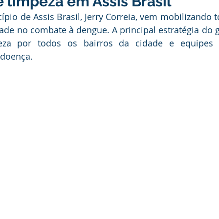
 limpeza em Assis Brasil
ducação
Infraestrutura e Obras
Institucional e Governo
ípio de Assis Brasil, Jerry Correia, vem mobilizando t
de no combate à dengue. A principal estratégia do g
eza por todos os bairros da cidade e equipes o
ança Publica
Dengue
No Gabinete
Convênios e Pa
 doença.
unidade
Convite
Emenda Parlamentar
Licitações
itação
Esporte
Turismo
Secretaria da Mulher