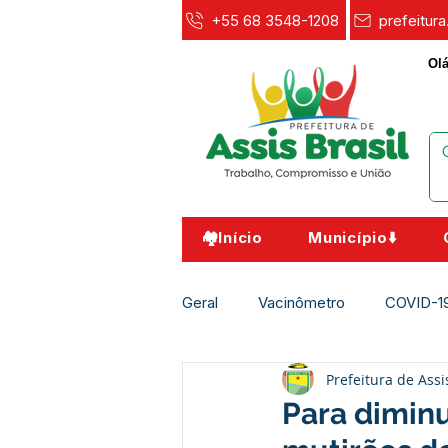
+55 68 3548-1208
prefeitur
Olá
🏘️Início
Município⬇️
Geral
Vacinômetro
COVID-1
Prefeitura de Assi
Agricultura e Meio Ambiente
Para diminu