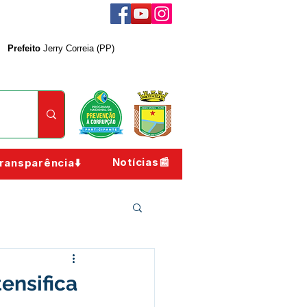
Prefeito
Jerry Correia (PP)
Notícias📰
ransparência⬇️
ensifica