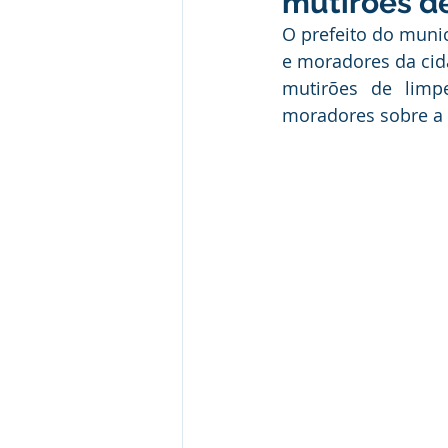
mutirões de
Desporto Cultura e Lazer
E
O prefeito do munic
e moradores da cida
mutirões de limp
Patrimônio Municipal
Segur
moradores sobre a
Comunicados e Avisos
Com
Alagação e Enchente
Capac