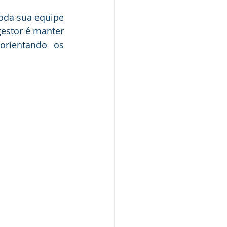
Nota de Pesar
oda sua equipe 
estor é manter 
rientando os 
rcerias
Defesa Civil
Concurso