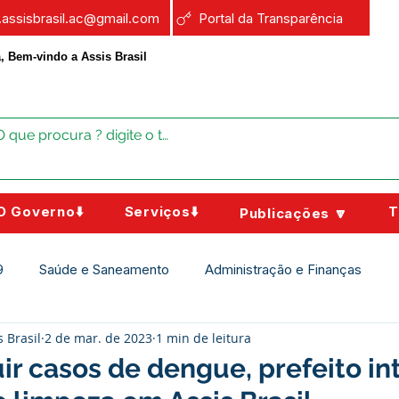
a.assisbrasil.ac@gmail.com
Portal da Transparência
, Bem-vindo a Assis Brasil
O Governo⬇️
Serviços⬇️
T
Publicações 🔽
9
Saúde e Saneamento
Administração e Finanças
s Brasil
2 de mar. de 2023
1 min de leitura
Assistência Social
Campanhas
Datas Comemorativas
ir casos de dengue, prefeito int