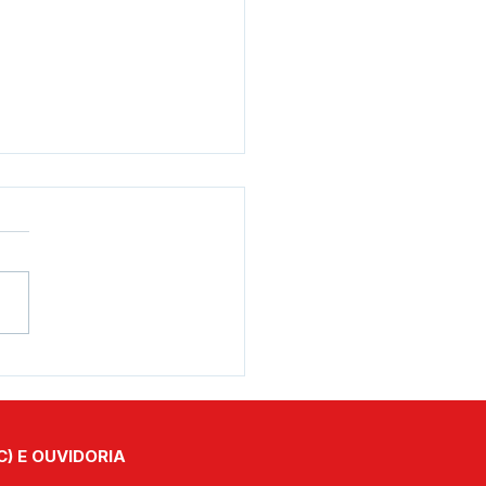
eitura de Assis Brasil
iza aterro de acesso à
e no Ramal Beija-Flor
C) E OUVIDORIA