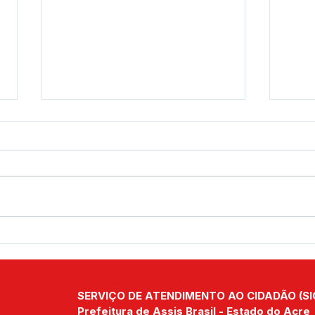
Prefeito Jerry Correia
Pref
acompanha obras das
real
futuras sedes da Educação
pont
e Saúde em Assis Brasil
SERVIÇO DE ATENDIMENTO AO CIDADÃO (SI
Prefeitura de Assis Brasil - Estado do Acre