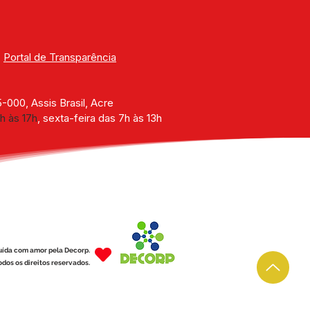
| 
Portal de Transparência
000, Assis Brasil, Acre
h às 17h
, sexta-feira das 7h às 13h
uída com amor pela Decorp.
dos os direitos reservados.