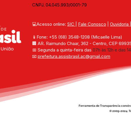
CNPJ. 04.045.993/0001-79
💻Acesso online: 
SIC 
| 
Fale Conosco
 | 
Ouvidoria
📱Fone: +55 (68) 
3548-1208 
(Micaelle Lima)
🏢 
AR. Raimundo Chaar, 362 - Centro, CEP 69935-
📅 Segunda a quinta-feira das 
07h às 12h e das 14
📧 
prefeitura.assisbrasil.ac
@gmail.com
Ferramenta de Transparência constr
© 2009-2024. To