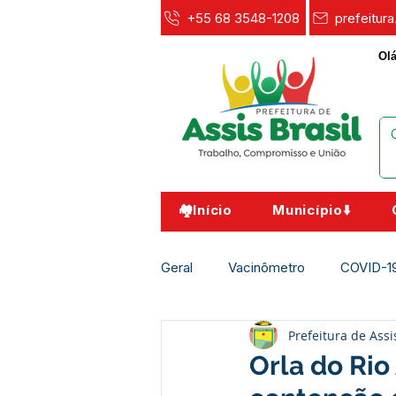
+55 68 3548-1208
prefeitur
Olá
🏘️Início
Município⬇️
Geral
Vacinômetro
COVID-1
Prefeitura de Assi
Agricultura e Meio Ambiente
Orla do Rio