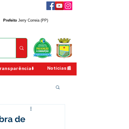
Prefeito
Jerry Correia (PP)
Notícias📰
ransparência⬇️
obra de