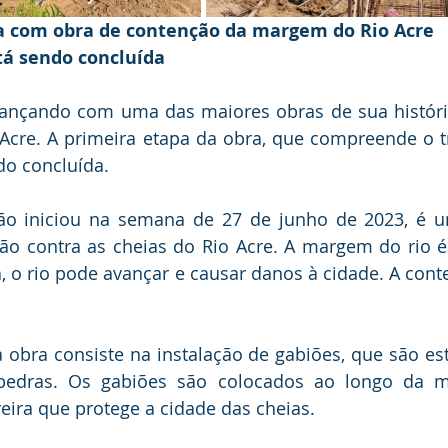
ça com obra de contenção da margem do Rio Acre
tá sendo concluída
avançando com uma das maiores obras de sua históri
cre. A primeira etapa da obra, que compreende o tr
do concluída.
ão iniciou na semana de 27 de junho de 2023, é u
o contra as cheias do Rio Acre. A margem do rio é m
 o rio pode avançar e causar danos à cidade. A conten
 obra consiste na instalação de gabiões, que são est
edras. Os gabiões são colocados ao longo da ma
ira que protege a cidade das cheias.