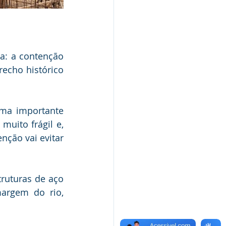
a: a contenção 
echo histórico 
ma importante 
uito frágil e, 
ção vai evitar 
ruturas de aço 
rgem do rio, 