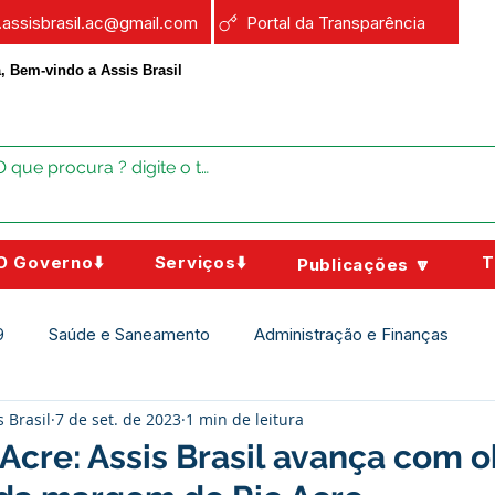
a.assisbrasil.ac@gmail.com
Portal da Transparência
, Bem-vindo a Assis Brasil
O Governo⬇️
Serviços⬇️
T
Publicações 🔽
9
Saúde e Saneamento
Administração e Finanças
s Brasil
7 de set. de 2023
1 min de leitura
Assistência Social
Campanhas
Datas Comemorativas
 Acre: Assis Brasil avança com 