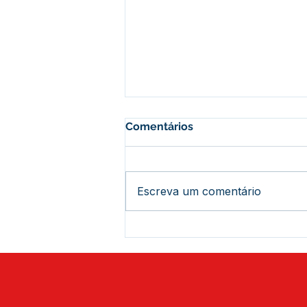
Comentários
Escreva um comentário
Prefeitura de Assis Brasil
busca parceria com o
Deracre para fortalecer
ações de infraestrutura no
município