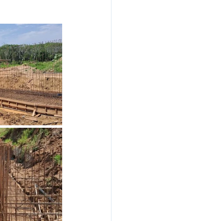
Nota de Pesar
rcerias
Defesa Civil
Concurso