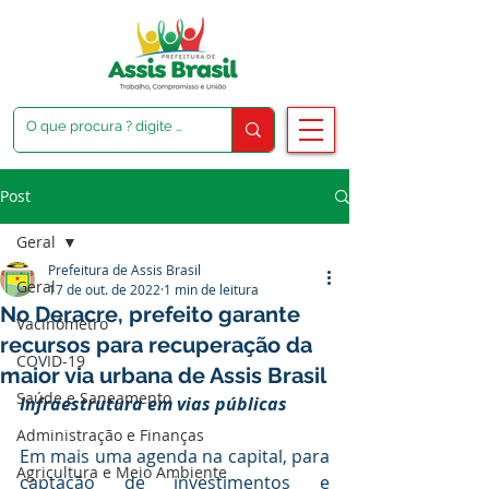
Post
Geral
Prefeitura de Assis Brasil
Geral
17 de out. de 2022
1 min de leitura
No Deracre, prefeito garante
Vacinômetro
recursos para recuperação da
COVID-19
maior via urbana de Assis Brasil
Saúde e Saneamento
Infraestrutura em vias públicas
Administração e Finanças
Em mais uma agenda na capital, para 
Agricultura e Meio Ambiente
captação de investimentos e 