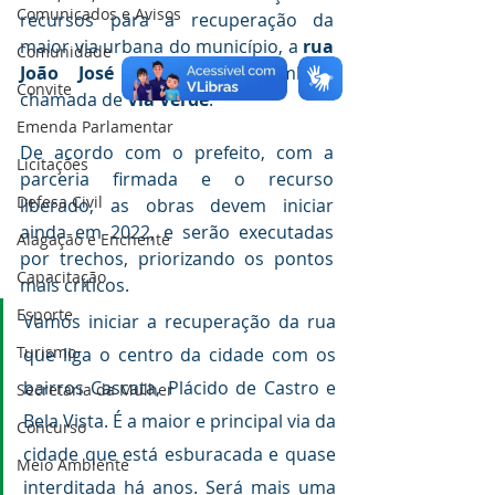
Comunicados e Avisos
recursos para a recuperação da 
maior via urbana do município, a 
rua 
Comunidade
João José do Bonfim
, também 
Convite
chamada de 
Via Verde
. 
Emenda Parlamentar
De acordo com o prefeito, com a 
Licitações
parceria firmada e o recurso 
Defesa Civil
liberado, as obras devem iniciar 
ainda em 2022, e serão executadas 
Alagação e Enchente
por trechos, priorizando os pontos 
Capacitação
mais críticos.
Esporte
Vamos iniciar a recuperação da rua 
Turismo
que liga o centro da cidade com os 
bairros Cascata, Plácido de Castro e 
Secretaria da Mulher
Bela Vista. É a maior e principal via da 
Concurso
cidade que está esburacada e quase 
Meio Ambiente
interditada há anos. Será mais uma 