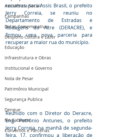
recursos para Assis Brasil, o prefeito 
Assistência Social
Jerry Correia, se reuniu no 
Campanhas
Departamento de Estradas e 
Datas Comemorativas
Rodagens do Acre (DERACRE), e 
firmou uma nova parceria para 
Desporto Cultura e Lazer
recuperar a maior rua do município.
Educação
Infraestrutura e Obras
Institucional e Governo
Nota de Pesar
Patrimônio Municipal
Segurança Publica
Dengue
Reunido com o Diretor do Deracre, 
Eng. Petrônio Antunes, o prefeito 
No Gabinete
Jerry Correia, na manhã de segunda-
Convênios e Parcerias
feira, 17, confirmou a liberação de 