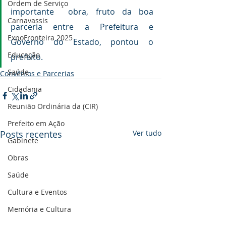
Ordem de Serviço
importante  obra, fruto da boa 
Carnavassis
parceria entre a Prefeitura e 
ExpoFronteira 2025
Governo do Estado, pontou o 
Educação
prefeito.
Saúde
Convênios e Parcerias
Cidadania
Reunião Ordinária da (CIR)
Prefeito em Ação
Posts recentes
Ver tudo
Gabinete
Obras
Saúde
Cultura e Eventos
Memória e Cultura