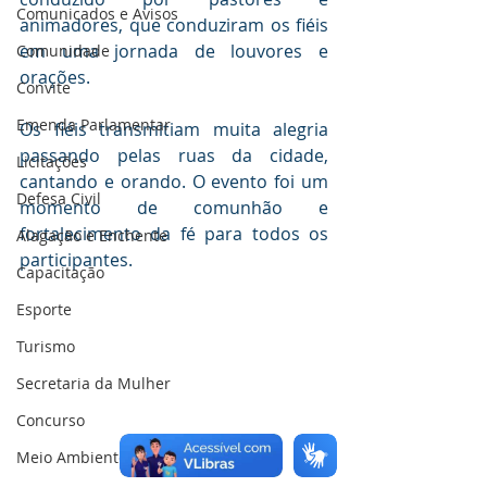
Comunicados e Avisos
animadores, que conduziram os fiéis 
em uma jornada de louvores e 
Comunidade
orações.
Convite
Emenda Parlamentar
Os fiéis transmitiam muita alegria 
passando pelas ruas da cidade, 
Licitações
cantando e orando. O evento foi um 
Defesa Civil
momento de comunhão e 
fortalecimento da fé para todos os 
Alagação e Enchente
participantes.
Capacitação
Esporte
Turismo
Secretaria da Mulher
Concurso
Meio Ambiente