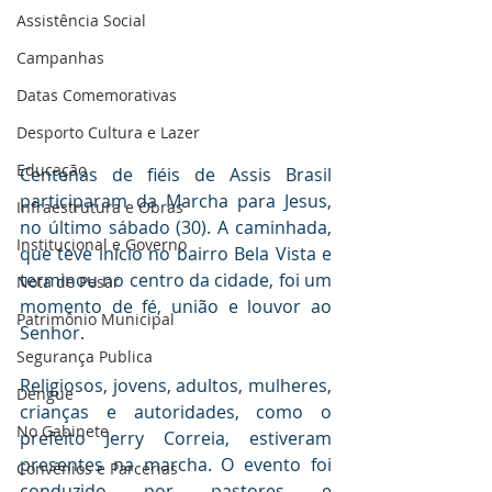
Assistência Social
Campanhas
Datas Comemorativas
Desporto Cultura e Lazer
Educação
Centenas de fiéis de Assis Brasil 
participaram da Marcha para Jesus, 
Infraestrutura e Obras
no último sábado (30). A caminhada, 
Institucional e Governo
que teve início no bairro Bela Vista e 
terminou no centro da cidade, foi um 
Nota de Pesar
momento de fé, união e louvor ao 
Patrimônio Municipal
Senhor.
Segurança Publica
Religiosos, jovens, adultos, mulheres, 
Dengue
crianças e autoridades, como o 
No Gabinete
prefeito Jerry Correia, estiveram 
presentes na marcha. O evento foi 
Convênios e Parcerias
conduzido por pastores e 