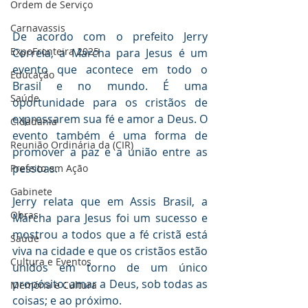
Ordem de Serviço
Carnavassis
De acordo com o prefeito Jerry 
ExpoFronteira 2025
Correia, a Marcha para Jesus é um 
evento que acontece em todo o 
Educação
Brasil e no mundo. É uma 
Saúde
oportunidade para os cristãos de 
expressarem sua fé e amor a Deus. O 
Cidadania
evento também é uma forma de 
Reunião Ordinária da (CIR)
promover a paz e a união entre as 
pessoas.
Prefeito em Ação
Gabinete
Jerry relata que em Assis Brasil, a 
Obras
Marcha para Jesus foi um sucesso e 
mostrou a todos que a fé cristã está 
Saúde
viva na cidade e que os cristãos estão 
Cultura e Eventos
unidos em torno de um único 
propósito: amar a Deus, sob todas as 
Memória e Cultura
coisas; e ao próximo.