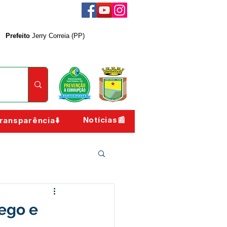
Prefeito
Jerry Correia (PP)
Notícias📰
ransparência⬇️
ego e