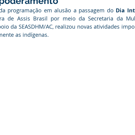
mpoderamento
ducação
Infraestrutura e Obras
Institucional e Governo
 da programação em alusão a passagem do 
Dia Int
ura de Assis Brasil por meio da Secretaria da Mulh
oio da SEASDHM/AC, realizou novas atividades impor
ança Publica
Dengue
No Gabinete
Convênios e Pa
mente as indígenas.
unidade
Convite
Emenda Parlamentar
Licitações
itação
Esporte
Turismo
Secretaria da Mulher