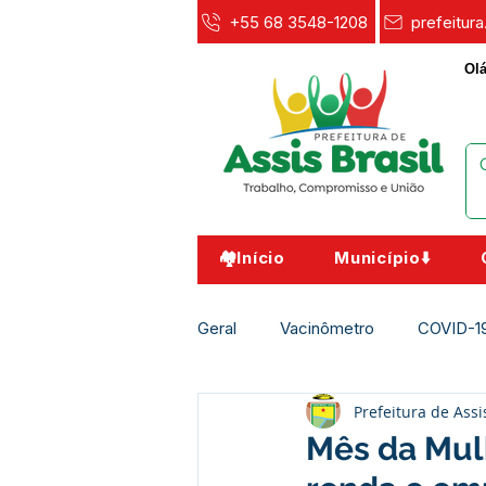
+55 68 3548-1208
prefeitur
Olá
🏘️Início
Município⬇️
Geral
Vacinômetro
COVID-1
Prefeitura de Assi
Agricultura e Meio Ambiente
Mês da Mul