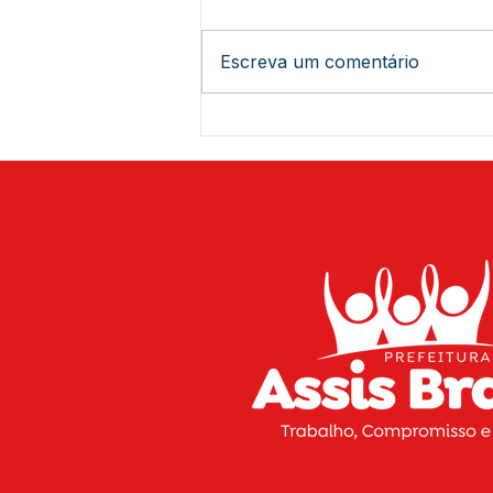
Escreva um comentário
Está chegando a hora de
curtir o 20º Festival de Praia
de Assis Brasil! Serão três
dias de muito sol, diversão,
música e esporte para você
aproveitar o melhor do
verão na nossa região.