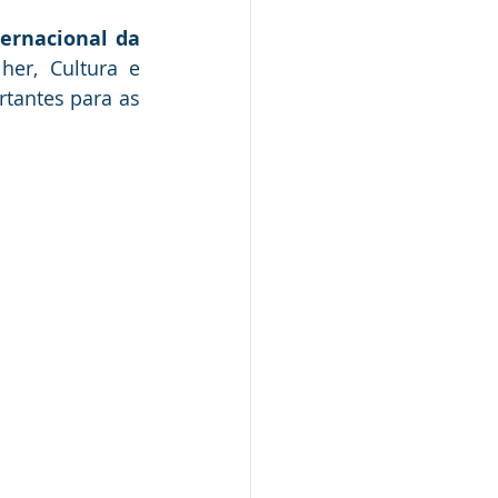
Nota de Pesar
ernacional da 
er, Cultura e 
tantes para as 
rcerias
Defesa Civil
Concurso