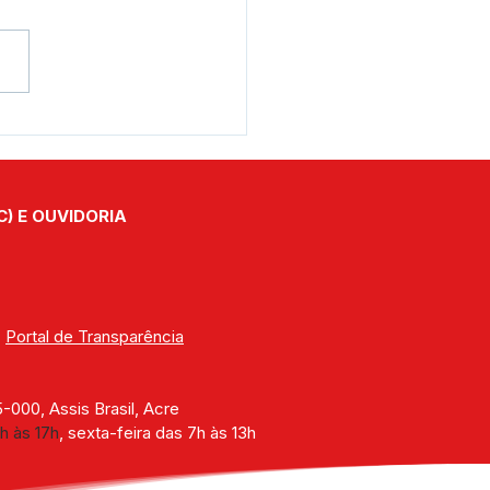
eitura de Assis Brasil
alece parceria para
bração da padroeira do
cípio
C) E OUVIDORIA
| 
Portal de Transparência
000, Assis Brasil, Acre
h às 17h
, sexta-feira das 7h às 13h