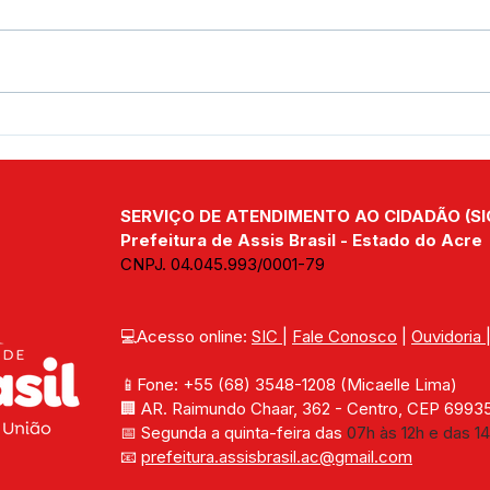
Vem aí o 20º Festival de
Pref
Praia de Assis Brasil!
fort
cele
muni
SERVIÇO DE ATENDIMENTO AO CIDADÃO (SI
Prefeitura de Assis Brasil - Estado do Acre
CNPJ. 04.045.993/0001-79
💻Acesso online: 
SIC 
| 
Fale Conosco
 | 
Ouvidoria
📱Fone: +55 (68) 
3548-1208 
(Micaelle Lima)
🏢 
AR. Raimundo Chaar, 362 - Centro, CEP 69935-
📅 Segunda a quinta-feira das 
07h às 12h e das 14
📧 
prefeitura.assisbrasil.ac
@gmail.com