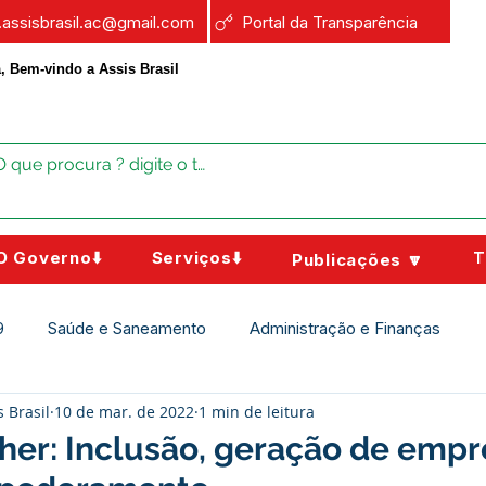
a.assisbrasil.ac@gmail.com
Portal da Transparência
, Bem-vindo a Assis Brasil
O Governo⬇️
Serviços⬇️
T
Publicações 🔽
9
Saúde e Saneamento
Administração e Finanças
s Brasil
10 de mar. de 2022
1 min de leitura
Assistência Social
Campanhas
Datas Comemorativas
her: Inclusão, geração de empr