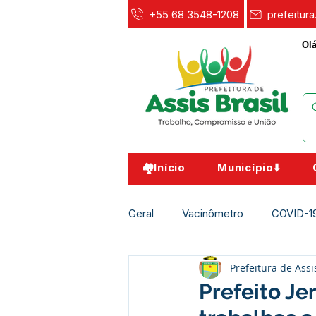
+55 68 3548-1208
prefeitur
Olá
🏘️Início
Município⬇️
Geral
Vacinômetro
COVID-1
Prefeitura de Assi
Agricultura e Meio Ambiente
Prefeito Je