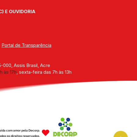
stência Social
C) E OUVIDORIA
| 
Portal de Transparência
000, Assis Brasil, Acre
h às 17h
, sexta-feira das 7h às 13h
uída com amor pela Decorp.
dos os direitos reservados.