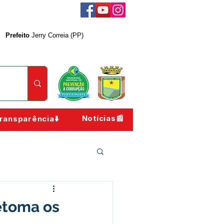
Prefeito
Jerry Correia (PP)
Notícias📰
ransparência⬇️
retoma os