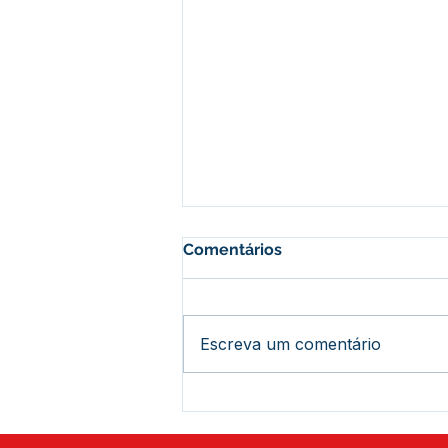
Comentários
Escreva um comentário
Histórico: Assis Brasil
recebe mais de 444 títulos
definitivos e novos