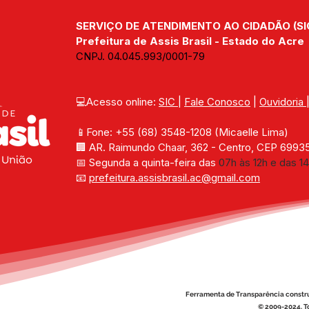
DEFINITIVO DA ÁREA DO
Assi
SERVIÇO DE ATENDIMENTO AO CIDADÃO (SI
KM 02 E AVANÇA NA
REGULARIZAÇÃO
Prefeitura de Assis Brasil - Estado do Acre
FUNDIÁRIA
CNPJ. 04.045.993/0001-79
💻Acesso online: 
SIC 
| 
Fale Conosco
 | 
Ouvidoria
📱Fone: +55 (68) 
3548-1208 
(Micaelle Lima)
🏢 
AR. Raimundo Chaar, 362 - Centro, CEP 69935-
📅 Segunda a quinta-feira das 
07h às 12h e das 14
📧 
prefeitura.assisbrasil.ac
@gmail.com
Ferramenta de Transparência constr
© 2009-2024. To