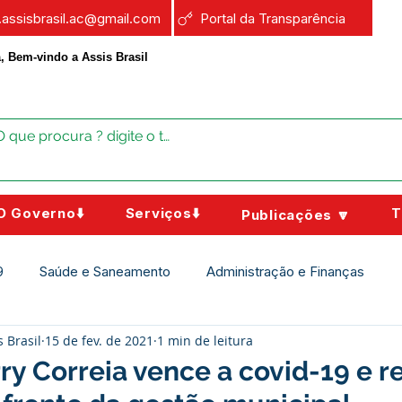
a.assisbrasil.ac@gmail.com
Portal da Transparência
, Bem-vindo a Assis Brasil
O Governo⬇️
Serviços⬇️
T
Publicações 🔽
9
Saúde e Saneamento
Administração e Finanças
s Brasil
15 de fev. de 2021
1 min de leitura
Assistência Social
Campanhas
Datas Comemorativas
rry Correia vence a covid-19 e 