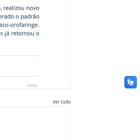
, realizou novo 
derado o padrão 
so-orofaringe. 
s já retornou o 
Ver tudo