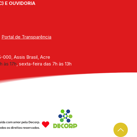
C) E OUVIDORIA
| 
Portal de Transparência
000, Assis Brasil, Acre
h às 17h
, sexta-feira das 7h às 13h
uída com amor pela Decorp.
dos os direitos reservados.