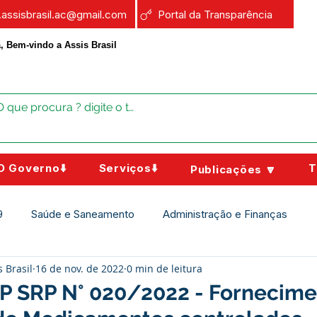
a.assisbrasil.ac@gmail.com
Portal da Transparência
, Bem-vindo a Assis Brasil
O Governo⬇️
Serviços⬇️
T
Publicações 🔽
9
Saúde e Saneamento
Administração e Finanças
s Brasil
16 de nov. de 2022
0 min de leitura
Assistência Social
Campanhas
Datas Comemorativas
PP SRP N° 020/2022 - Fornecim