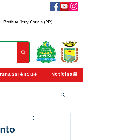
Prefeito
Jerry Correia (PP)
Notícias📰
ransparência⬇️
ento