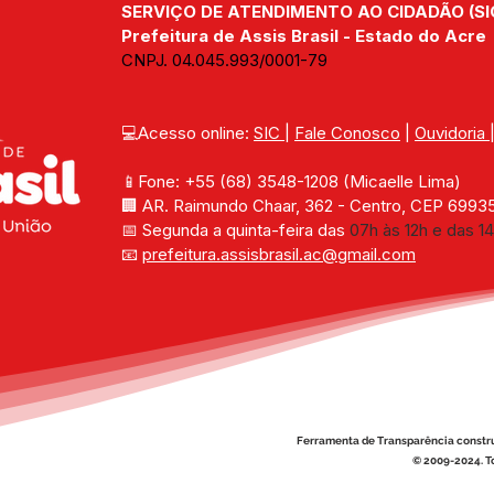
SERVIÇO DE ATENDIMENTO AO CIDADÃO (SI
Prefeitura de Assis Brasil - Estado do Acre
CNPJ. 04.045.993/0001-79
💻Acesso online: 
SIC 
| 
Fale Conosco
 | 
Ouvidoria
📱Fone: +55 (68) 
3548-1208 
(Micaelle Lima)
🏢 
AR. Raimundo Chaar, 362 - Centro, CEP 69935-
📅 Segunda a quinta-feira das 
07h às 12h e das 14
📧 
prefeitura.assisbrasil.ac
@gmail.com
Ferramenta de Transparência constr
© 2009-2024. To