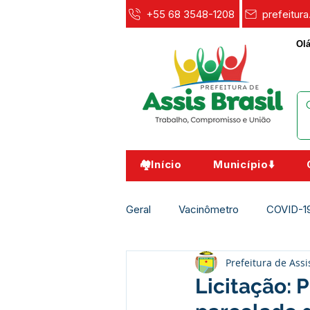
+55 68 3548-1208
prefeitur
Olá
🏘️Início
Município⬇️
Geral
Vacinômetro
COVID-1
Prefeitura de Assi
Agricultura e Meio Ambiente
Licitação: 