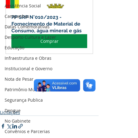
Assistência Social
Campanhas
PP SRP N°010/2023 - 
Fornecimento de Material de 
Datas Comemorativas
Consumo, água mineral e gás
Desporto Cultura e Lazer
Comprar
Educação
Infraestrutura e Obras
Institucional e Governo
Nota de Pesar
Patrimônio Municipal
Segurança Publica
Dengue
Licitações
No Gabinete
Convênios e Parcerias