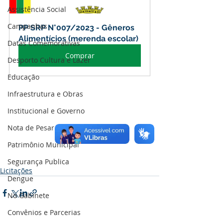
Assistência Social
Campanhas
PP SRP N°007/2023 - Gêneros 
Alimentícios (merenda escolar)
Datas Comemorativas
Comprar
Desporto Cultura e Lazer
Educação
Infraestrutura e Obras
Institucional e Governo
Nota de Pesar
Patrimônio Municipal
Segurança Publica
Licitações
Dengue
No Gabinete
Convênios e Parcerias