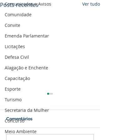
Comunicados e Avisos
Posts recentes
Ver tudo
Comunidade
Convite
Emenda Parlamentar
Licitações
Defesa Civil
Alagação e Enchente
Capacitação
Esporte
Turismo
Secretaria da Mulher
Comentários
Concurso
Meio Ambiente