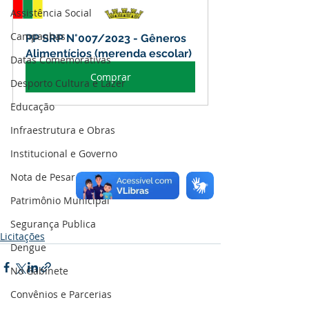
Assistência Social
Campanhas
PP SRP N°007/2023 - Gêneros 
Alimentícios (merenda escolar)
Datas Comemorativas
Comprar
Desporto Cultura e Lazer
Educação
Infraestrutura e Obras
Institucional e Governo
Nota de Pesar
Patrimônio Municipal
Segurança Publica
Licitações
Dengue
No Gabinete
Convênios e Parcerias