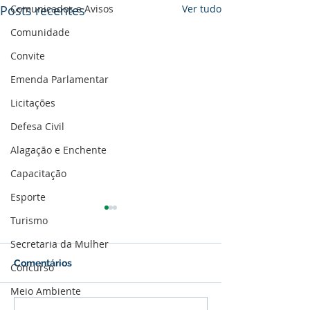
Comunicados e Avisos
Posts recentes
Ver tudo
Comunidade
Convite
Emenda Parlamentar
Licitações
Defesa Civil
Alagação e Enchente
Capacitação
Esporte
Turismo
Secretaria da Mulher
Comentários
Concurso
Meio Ambiente